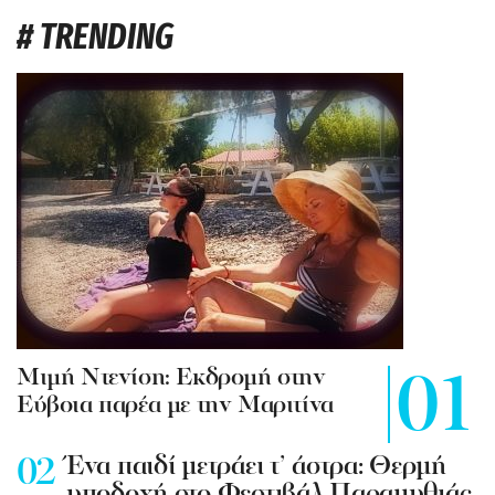
# TRENDING
Mιμή Ντενίση: Εκδρομή στην
Εύβοια παρέα με την Μαριτίνα
Ένα παιδί μετράει τ’ άστρα: Θερμή