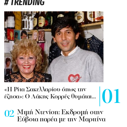
# TRENDING
«Η Ρίτα Σακελλαρίου όπως την
έζησα»: Ο Λάκης Κορρές θυμάται…
Mιμή Ντενίση: Εκδρομή στην
Εύβοια παρέα με την Μαριτίνα