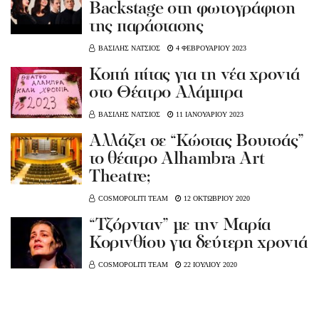
Backstage στη φωτογράφιση
της παράστασης
ΒΑΣΙΛΗΣ ΝΑΤΣΙΟΣ
4 ΦΕΒΡΟΥΑΡΙΟΥ 2023
Κοπή πίτας για τη νέα χρονιά
στο Θέατρο Αλάμπρα
ΒΑΣΙΛΗΣ ΝΑΤΣΙΟΣ
11 ΙΑΝΟΥΑΡΙΟΥ 2023
Αλλάζει σε “Κώστας Βουτσάς”
το θέατρο Alhambra Art
Theatre;
COSMOPOLITI TEAM
12 ΟΚΤΩΒΡΙΟΥ 2020
“Τζόρνταν” με την Μαρία
Κορινθίου για δεύτερη χρονιά
COSMOPOLITI TEAM
22 ΙΟΥΛΙΟΥ 2020