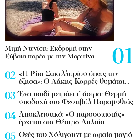
Mιμή Ντενίση: Εκδρομή στην
Εύβοια παρέα με την Μαριτίνα
«Η Ρίτα Σακελλαρίου όπως την
έζησα»: Ο Λάκης Κορρές θυμάται…
Ένα παιδί μετράει τ’ άστρα: Θερμή
υποδοχή στο Φεστιβάλ Παραμυθιάς
Aποκλειστικό: «Ο παρουσιαστής»
έρχεται στο Θέατρο Αυλαία
Θεές του Χόλιγουντ με ωραία μαγιό