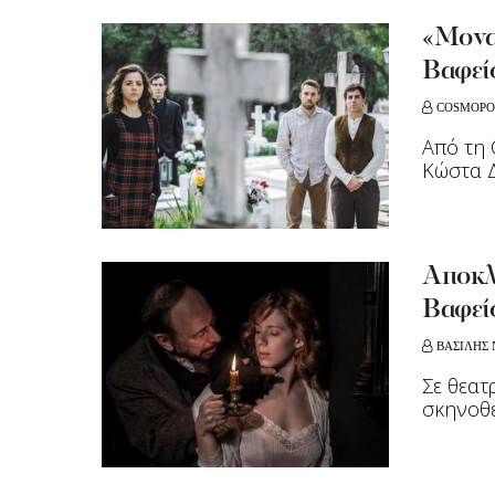
«Μονα
Βαφεί
COSMOPO
Από τη 
Κώστα 
Aποκλε
Βαφεί
ΒΑΣΙΛΗΣ 
Σε θεα
σκηνοθε