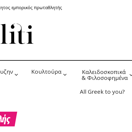
τητος εμπορικός πρωταθλητής
υζην
Κουλτούρα
Καλειδοσκοπικά 
& Φιλοσοφημένα
All Greek to you?
λής