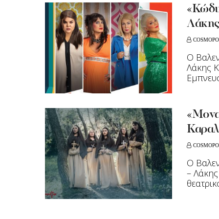
«Κώδι
Λάκης
COSMOPO
Ο Βαλεν
Λάκης Κ
Εμπνευσ
«Μονα
Καραλ
COSMOPO
Ο Βαλεν
– Λάκης
θεατρικο