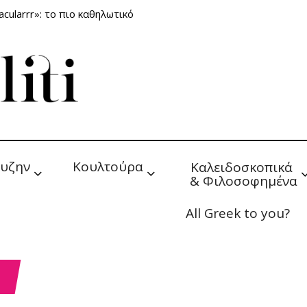
cularrr»: το πιο καθηλωτικό
υζην
Κουλτούρα
Καλειδοσκοπικά 
& Φιλοσοφημένα
All Greek to you?