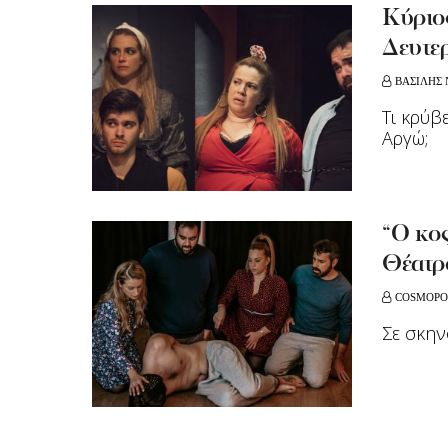
Kύριος
Δευτε
ΒΑΣΙΛΗΣ 
Τι κρύβ
Αργώ;
“Ο κος
Θέατρ
COSMOPO
Σε σκην