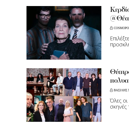
Κερδίσ
@Θέα
COSMOPO
Επιλέξτ
προσκλ
Θέατρ
πολυα
ΒΑΣΙΛΗΣ 
Όλες οι
σκηνές