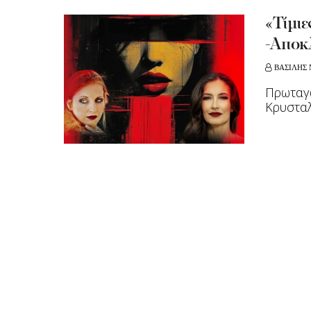
«Τίμιε
-Αποκλ
ΒΑΣΙΛΗΣ 
Πρωταγ
Κρυστα