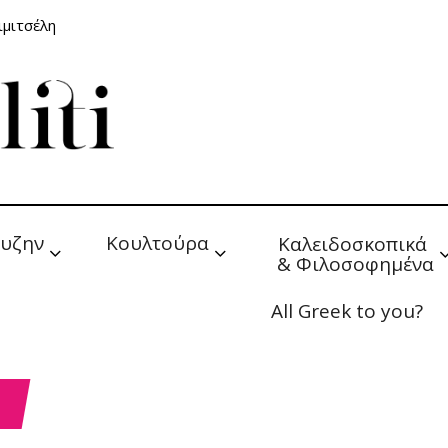
ιμιτσέλη
υζην
Κουλτούρα
Καλειδοσκοπικά 
& Φιλοσοφημένα
All Greek to you?