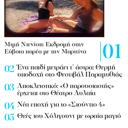
Mιμή Ντενίση: Εκδρομή στην
Εύβοια παρέα με την Μαριτίνα
Ένα παιδί μετράει τ’ άστρα: Θερμή
υποδοχή στο Φεστιβάλ Παραμυθιάς
Aποκλειστικό: «Ο παρουσιαστής»
έρχεται στο Θέατρο Αυλαία
Nέα εποχή για το «Στούντιο 4»
Θεές του Χόλιγουντ με ωραία μαγιό