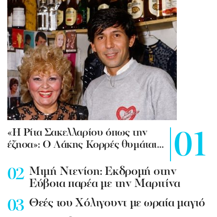
«Η Ρίτα Σακελλαρίου όπως την
έζησα»: Ο Λάκης Κορρές θυμάται…
Mιμή Ντενίση: Εκδρομή στην
Εύβοια παρέα με την Μαριτίνα
Θεές του Χόλιγουντ με ωραία μαγιό