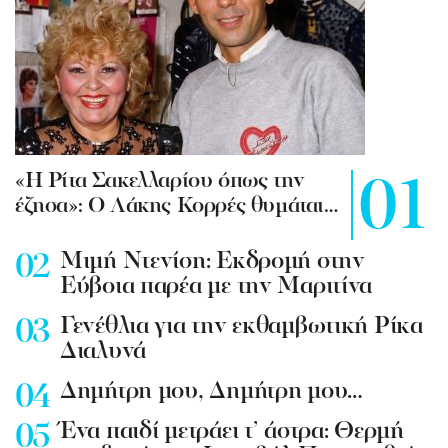
«Η Ρίτα Σακελλαρίου όπως την
έζησα»: Ο Λάκης Κορρές θυμάται…
Mιμή Ντενίση: Εκδρομή στην
Εύβοια παρέα με την Μαριτίνα
Γενέθλια για την εκθαμβωτική Ρίκα
Διαλυνά
Δημήτρη μου, Δημήτρη μου…
Ένα παιδί μετράει τ’ άστρα: Θερμή