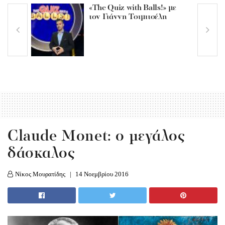
«The Quiz with Balls!» με
τον Γιάννη Τσιμιτσέλη
Claude Monet: o μεγάλος
δάσκαλος
Νίκος Μουρατίδης
14 Νοεμβρίου 2016