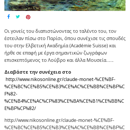
Οι γονείς του διαπιστώνοντας το ταλέντο του, τον
έστειλαν πίσω στο Παρίσι, όπου συνέχισε τις σπουδές
του στην Ελβετική Ακαδημία (Académie Suisse) και
ήρθε σε επαφή με έργα σημαντικών ζωγράφων
επισκεπτόμενος το Λούβρο και άλλα Μουσεία…….
Διαβάστε την συνέχεια στο
http://www.nikosonline.gr/claude-monet-%CE%BF-
%CE%BC%CE%B5%CE%B3%CE%AC%CE%BB%CE%BF%C
F%82-
%CE%B4%CE%AC%CF%83%CE%BA%CE%B1%CE%BB%C
E%BF%CF%82/
http://www.nikosonline.gr/claude-monet-%CE%BF-
%CE%BC%CE%B5%CE%B3%CE%AC%CE%BB%CE%BF%C