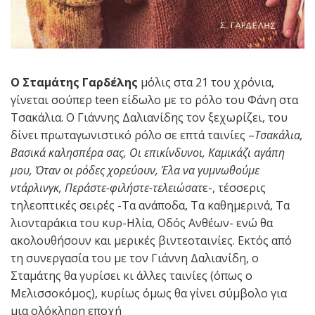
Ο Σταμάτης Γαρδέλης
μόλις στα 21 του χρόνια,
γίνεται σούπερ teen είδωλο με το ρόλο του Φάνη στα
Τσακάλια. Ο Γιάννης Δαλιανίδης τον ξεχωρίζει, του
δίνει πρωταγωνιστικό ρόλο σε επτά ταινίες –
Τσακάλια,
Βασικά καλησπέρα σας, Οι επικίνδυνοι, Καμικάζι αγάπη
μου, Όταν οι ρόδες χορεύουν, Έλα να γυμνωθούμε
ντάρλινγκ, Περάστε-φιλήστε-τελειώσατ
ε-, τέσσερις
τηλεοπτικές σειρές -Τα ανάποδα, Τα καθημερινά, Τα
λιονταράκια του κυρ-Ηλία, Οδός Ανθέων- ενώ θα
ακολουθήσουν και μερικές βιντεοταινίες. Εκτός από
τη συνεργασία του με τον Γιάννη Δαλιανίδη, ο
Σταμάτης θα γυρίσει κι άλλες ταινίες (όπως ο
Μελισσοκόμος), κυρίως όμως θα γίνει σύμβολο για
μια ολόκληρη εποχή