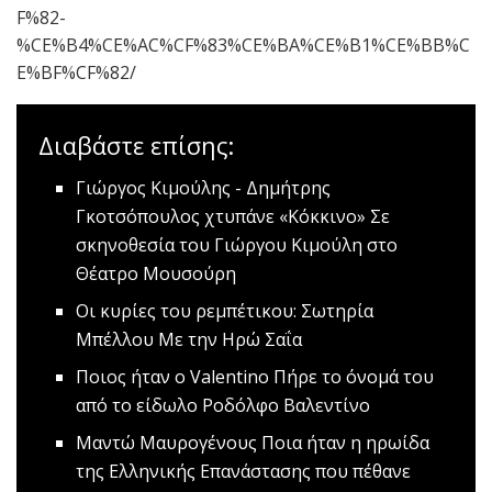
F%82-
%CE%B4%CE%AC%CF%83%CE%BA%CE%B1%CE%BB%C
E%BF%CF%82/
Διαβάστε επίσης:
Γιώργος Κιμούλης - Δημήτρης
Γκοτσόπουλος χτυπάνε «Κόκκινο»
Σε
σκηνοθεσία του Γιώργου Κιμούλη στο
Θέατρο Μουσούρη
Οι κυρίες του ρεμπέτικου: Σωτηρία
Μπέλλου
Με την Ηρώ Σαΐα
Ποιος ήταν ο Valentino
Πήρε το όνομά του
από το είδωλο Ροδόλφο Βαλεντίνο
Μαντώ Μαυρογένους
Ποια ήταν η ηρωίδα
της Ελληνικής Επανάστασης που πέθανε