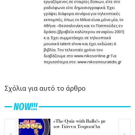
εργαζόμενος σε εταιρίες δίσκων, είτε στο
ραδιόφωνο είτε δημοσιογραφικά. Έχει
γράψει διάφορα σενάρια για τηλεοπτικές
εκπομπές, όπως το Μάνα είναι μόνο μία, το
Αθήνα –Θεσσαλονίκη και το Παππούδες εν
δράσει [βραβείο καλύτερου σεναρίου 2001]
κ.α. Έχει συμμετάσχει σε τηλεοπτικά
μουσικά talent show και έχει εκδώσει 6
βιβλία. Τον τελευταίο χρόνο τον
διαβάζουμε στο
www.nikosonline.gr
Για
περισσότερα στο:
www.nikosmouratidis.gr
Σχόλια για αυτό το άρθρο
NOW!!!
«The Quiz with Balls!» με
τον Γιάννη Τσιμιτσέλη