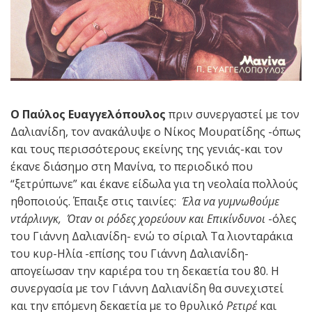
Ο Παύλος Ευαγγελόπουλος
πριν συνεργαστεί με τον
Δαλιανίδη, τον ανακάλυψε ο Νίκος Μουρατίδης -όπως
και τους περισσότερους εκείνης της γενιάς-και τον
έκανε διάσημο στη Μανίνα, το περιοδικό που
“ξετρύπωνε” και έκανε είδωλα για τη νεολαία πολλούς
ηθοποιούς. Έπαιξε στις ταινίες:
Έλα να γυμνωθούμε
ντάρλινγκ, Όταν οι ρόδες χορεύουν και Επικίνδυνοι
-όλες
του Γιάννη Δαλιανίδη- ενώ το σίριαλ Τα λιονταράκια
του κυρ-Ηλία -επίσης του Γιάννη Δαλιανίδη-
απογείωσαν την καριέρα του τη δεκαετία του ΄80. Η
συνεργασία με τον Γιάννη Δαλιανίδη θα συνεχιστεί
και την επόμενη δεκαετία με το θρυλικό
Ρετιρέ
και