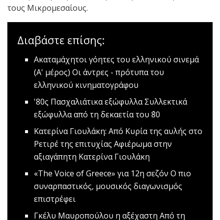
τους Μικρομεσαίους.
Διαβάστε επίσης:
Ακαταμάχητοι γόητες του ελληνικού σινεμά
(Α' μέρος)
Oι άντρες - πρότυπα του
ελληνικού κινηματογράφου
'80ς Πασχαλιάτικα εξώφυλλα
Συλλεκτικά
εξώφυλλα από τη δεκαετία του ΄80
Κατερίνα Γιουλάκη: Από Κυρία της αυλής στο
Ρετιρέ της επιτυχίας
Αφιέρωμα στην
αξιαγάπητη Κατερίνα Γιουλάκη
«The Voice of Greece» για 12η σεζόν
O πιο
συναρπαστικός, μουσικός διαγωνισμός
επιστρέφει
Γκέλυ Μαυροπούλου η αξέχαστη
Από τη