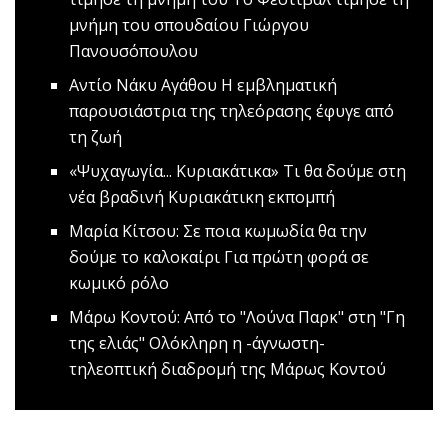
μνήμη του σπουδαίου Γιώργου
Πανουσόπουλου
Αντίο Νάκυ Αγάθου
Η εμβληματική
παρουσιάστρια της τηλεόρασης έφυγε από
τη ζωή
«Ψυχαγωγία... Κυριακάτικα»
Tι θα δούμε στη
νέα βραδινή Κυριακάτικη εκπομπή
Μαρία Κίτσου: Σε ποια κωμωδία θα την
δούμε το καλοκαίρι
Για πρώτη φορά σε
κωμικό ρόλο
Mάρω Κοντού: Από το "Λούνα Παρκ" στη "Γη
της ελιάς"
Ολόκληρη η -άγνωστη-
τηλεοπτική διαδρομή της Μάρως Κοντού