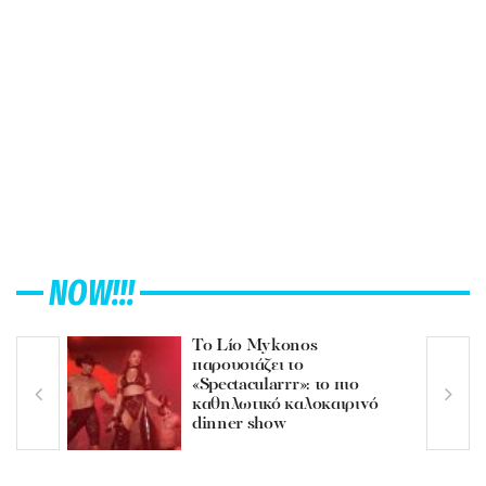
NOW!!!
Το Lío Mykonos
παρουσιάζει το
«Spectacularrr»: το πιο
καθηλωτικό καλοκαιρινό
dinner show