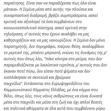
παραίτησης. Είναι σαν να παραδέχεσαι πως όλα είναι
μάταια».
Η Σεμίνα μέσα από αυτήν, την πλούσια και
συναρπαστική διαδρομή, βγάζει συμπεράσματα, ασκεί
κριτική και αξιολογεί τα όσα συμβαίνουν στο
κοινωνικοπολιτικό σύστημα, ασκεί κριτική στην
τηλεόραση, σ’ αυτούς που έχουν αναλάβει να μας
καθησυχάζουν και να μας νανουρίζουν.
Η Σεμίνα δεν μένει
παρατηρητής, δεν περιγράφει, παίρνει θέση, αναλαμβάνει
το μερτικό της, μπαίνει μπροστά, ενώνει τις δυνάμεις της μ’
αυτούς που όπως λέει, “πάνε κόντρα στο ρεύμα, που δεν
παραμυθιάζονται με λαϊκίστικα τερτίπια, μ’ αυτούς που δεν
έκαναν ποτέ πίσω, δεν είπαν ποτέ ψέματα και δεν
ενεπλάκησαν σε σκοτεινά και βρώμικα
παιχνίδια”.
Εντάσσεται στο Ευρωψηφοδέλτιο του
Κομμουνιστικού Κόμματος Ελλάδας, με ένα κόμμα που
θέλει, όπως λέει, τους νέους ανθρώπους να είναι δυνατά
μέσα στο παιχνίδι και μέσα στη ζωή και όχι απλοί θεατές
και πολιτικά αθύρματα σε όλα αυτά που συμβαίνουν γύρω