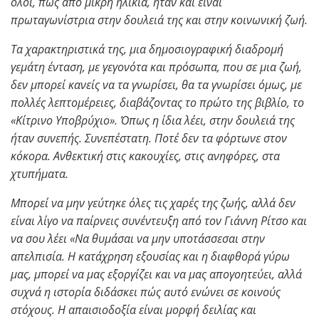
όλοι, πως από μικρή ηλικία, ήταν και είναι
πρωταγωνίστρια στην δουλειά της και στην κοινωνική ζωή.
Τα χαρακτηριστικά της, μια δημοσιογραφική διαδρομή
γεμάτη ένταση, με γεγονότα και πρόσωπα, που σε μια ζωή,
δεν μπορεί κανείς να τα γνωρίσει, θα τα γνωρίσει όμως, με
πολλές λεπτομέρειες, διαβάζοντας το πρώτο της βιβλίο, το
«Κίτρινο Υποβρύχιο».
Όπως η ίδια λέει, στην δουλειά της
ήταν συνεπής. Συνεπέστατη. Ποτέ δεν τα φόρτωνε στον
κόκορα. Ανθεκτική στις κακουχίες, στις ανηφόρες, στα
χτυπήματα.
Μπορεί να μην γεύτηκε όλες τις χαρές της ζωής, αλλά δεν
είναι λίγο να παίρνεις συνέντευξη από τον Γιάννη Ρίτσο και
να σου λέει «Να θυμάσαι να μην υποτάσσεσαι στην
απελπισία. Η κατάχρηση εξουσίας και η διαφθορά γύρω
μας, μπορεί να μας εξοργίζει και να μας απογοητεύει, αλλά
συχνά η ιστορία διδάσκει πώς αυτό ενώνει σε κοινούς
στόχους. Η απαισιοδοξία είναι μορφή δειλίας και