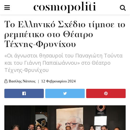
To Eλληνικό Σχέδιο τίμησε το
ρεμπέτικο στο Θέατρο
Τέχνης-Φρυνίχου
«Οι άγνωστοι θησαυροί του Παναγιώτη Τούντα
και του Γιάννη Παπαϊωάννου» στο Θέατρο
Τέχνης-Φρυνίχου
Βασίλης Νάτσιος
12 Φεβρουαρίου 2024