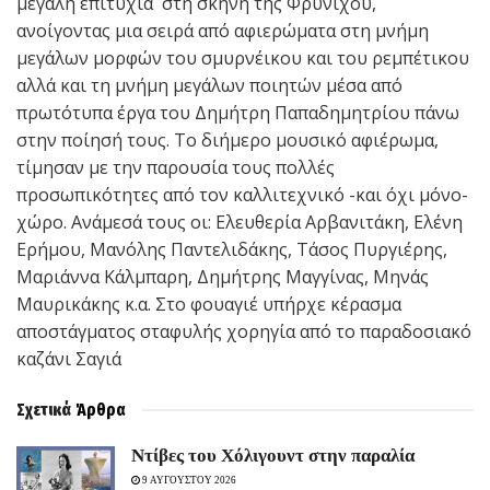
μεγάλη επιτυχία στη σκηνή της Φρυνίχου,
ανοίγοντας μια σειρά από αφιερώματα στη μνήμη
μεγάλων μορφών του σμυρνέικου και του ρεμπέτικου
αλλά και τη μνήμη μεγάλων ποιητών μέσα από
πρωτότυπα έργα του Δημήτρη Παπαδημητρίου πάνω
στην ποίησή τους. Το διήμερο μουσικό αφιέρωμα,
τίμησαν με την παρουσία τους πολλές
προσωπικότητες από τον καλλιτεχνικό -και όχι μόνο-
χώρο. Ανάμεσά τους οι: Ελευθερία Αρβανιτάκη, Ελένη
Ερήμου, Μανόλης Παντελιδάκης, Τάσος Πυργιέρης,
Μαριάννα Κάλμπαρη, Δημήτρης Μαγγίνας, Μηνάς
Μαυρικάκης κ.α. Στο φουαγιέ υπήρχε κέρασμα
αποστάγματος σταφυλής χορηγία από το παραδοσιακό
καζάνι Σαγιά
Σχετικά
Άρθρα
Ντίβες του Χόλιγουντ στην παραλία
9 ΑΥΓΟΥΣΤΟΥ 2026