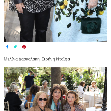
Μελίνα Δασκαλάκη, Ειρήνη Νταϊφά