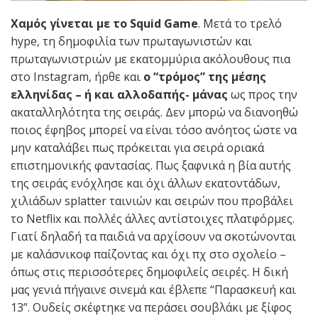
Χαμός γίνεται με το Squid Game
. Mετά το τρελό
hype, τη δημοφιλία των πρωταγωνιστών και
πρωταγωνιστριών με εκατομμύρια ακόλουθους πια
στο Instagram, ήρθε και
ο “τρόμος” της μέσης
ελληνίδας – ή και αλλοδαπής- μάνας
ως προς την
ακαταλληλότητα της σειράς. Δεν μπορώ να διανοηθώ
ποιος έφηβος μπορεί να είναι τόσο ανόητος ώστε να
μην καταλάβει πως πρόκειται για σειρά οριακά
επιστημονικής φαντασίας. Πως ξαφνικά η βία αυτής
της σειράς ενόχλησε και όχι άλλων εκατοντάδων,
χιλιάδων splatter ταινιών και σειρών που προβάλει
το Netflix και πολλές άλλες αντίστοιχες πλατφόρμες.
Γιατί δηλαδή τα παιδιά να αρχίσουν να σκοτώνονται
με καλάσνικοφ παίζοντας και όχι πχ στο σχολείο –
όπως στις περισσότερες δημοφιλείς σειρές. Η δική
μας γενιά πήγαινε σινεμά και έβλεπε “Παρασκευή και
13”. Ουδείς σκέφτηκε να περάσει σουβλάκι με ξίφος