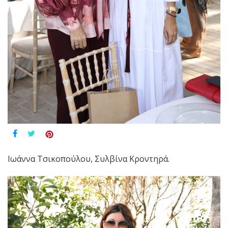
Ιωάννα Τσικοπούλου, Συλβίνα Κροντηρά.