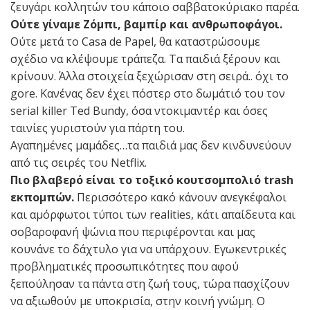
ζευγάρι κολλητών του κάποιο σαββατοκύριακο παρέα.
Ούτε γίναμε Ζόμπι, βαμπίρ και ανθρωποφάγοι.
Oύτε μετά το Casa de Papel, θα καταστρώσουμε
σχέδιο να κλέψουμε τράπεζα. Τα παιδιά ξέρουν και
κρίνουν. Άλλα στοιχεία ξεχώρισαν στη σειρά.. όχι το
gore. Κανένας δεν έχει πόστερ στο δωμάτιό του τον
serial killer Τed Bundy, όσα ντοκιμαντέρ και όσες
ταινίες γυριστούν για πάρτη του.
Αγαπημένες μαμάδες…τα παιδιά μας δεν κινδυνεύουν
από τις σειρές του Νetflix.
Πιο βλαβερό είναι το τοξικό κουτσομπολιό trash
εκπομπών.
Περισσότερο κακό κάνουν ανεγκέφαλοι
και αμόρφωτοι τύποι των realities, κάτι απαίδευτα και
σοβαροφανή ψώνια που περιφέρονται και μας
κουνάνε το δάχτυλο για να υπάρχουν. Eγωκεντρικές
προβληματικές προσωπικότητες που αφού
ξεπούλησαν τα πάντα στη ζωή τους, τώρα πασχίζουν
να αξιωθούν με υποκρισία, στην κοινή γνώμη. Ο