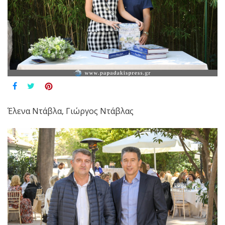
Έλενα Ντάβλα, Γιώργος Ντάβλας