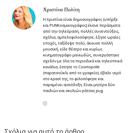
Χριστίνα Πολίτη
Η Χριστίνα είναι δημοσιογράφος (υπήρξε
και PUNKοσμικογράφος) έκανε περάσματα
από την τηλεόραση, πολλές συνεντεύξεις,
σχόλια, αμπελοφιλοσόφησε, έζησε ωραίες
εποχές, ταξίδεψε πολύ, άκουσε πολλή
μουσική, είδε θέατρο και κυρίως
κινηματογράφο μανιωδώς, συνεργάστηκε
σχεδόν με όλα τα περιοδικά και τηλεοπτικά
κανάλια, έστησε το Cosmopoliti
(παρατσούκλι από το γραφείο), έβαλε νερό
στο κρασί της, το φιλοσόφησε και
παραμένει αισιόδοξη. Είναι μητέρα δύο
παιδιών και σκυλιών ράτσας pug.
Σχόλια για αυτό το άρθρο