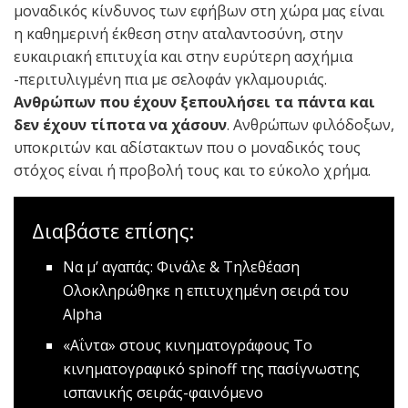
μοναδικός κίνδυνος των εφήβων στη χώρα μας είναι
η καθημερινή έκθεση στην αταλαντοσύνη, στην
ευκαιριακή επιτυχία και στην ευρύτερη ασχήμια
-περιτυλιγμένη πια με σελοφάν γκλαμουριάς.
Ανθρώπων που έχουν ξεπουλήσει τα πάντα και
δεν έχουν τίποτα να χάσουν
. Ανθρώπων φιλόδοξων,
υποκριτών και αδίστακτων που ο μοναδικός τους
στόχος είναι ή προβολή τους και το εύκολο χρήμα.
Διαβάστε επίσης:
Να μ’ αγαπάς: Φινάλε & Τηλεθέαση
Ολοκληρώθηκε η επιτυχημένη σειρά του
Alpha
«Αΐντα» στους κινηματογράφους
Το
κινηματογραφικό spinoff της πασίγνωστης
ισπανικής σειράς-φαινόμενο