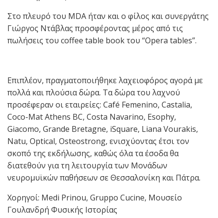
Στο πλευρό του MDA ήταν και ο φίλος και συνεργάτης
Γιώργος Ντάβλας προσφέροντας μέρος από τις
πωλήσεις του coffee table book του “Opera tables”.
Επιπλέον, πραγματοποιήθηκε λαχειοφόρος αγορά με
πολλά και πλούσια δώρα. Τα δώρα του λαχνού
προσέφεραν οι εταιρείες: Café Femenino, Castalia,
Coco-Mat Athens BC, Costa Navarino, Esophy,
Giacomo, Grande Bretagne, iSquare, Liana Vourakis,
Natu, Optical, Osteostrong, ενισχύοντας έτσι τον
σκοπό της εκδήλωσης, καθώς όλα τα έσοδα θα
διατεθούν για τη λειτουργία των Μονάδων
νευρομυϊκών παθήσεων σε Θεσσαλονίκη και Πάτρα.
Χορηγοί: Medi Prinou, Gruppo Cucine, Μουσείο
Γουλανδρή Φυσικής Ιστορίας