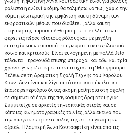
γνώμη, η φωτεινή Άννα Κουτσαφτίκη είναι για ρόλους
ρολίστα ή ενζενί ακόμη, θα τολμήσω να πω , χάρις την
κόμψη εξωτερική της εμφάνιση και τη δύναμη των
εκφραστικών μέσων που διαθέτει ,αλλά και τη
σκηνική της παρουσία! Θα μπορούσε κάλλιστα να
φέρει εις πέρας τέτοιους ρόλους και με μεγάλη
επιτυχία και να αποσπάσει εγκωμιαστικά σχόλια από
κοινό και κριτικούς. Είναι ευλογημένη με πολλά θεία
τάλαντα – τραγουδά επίσης υπέροχα- και εδώ και τρία
χρόνια γνωρίζει τεράστια επιτυχία στη “Μουρμούρα”.
Τελείωσε τη Δραματική Σχολή Τέχνης του Κάρολου
Κουν- δεν είναι και λίγο αυτό ούτε και εύκολο- και
έπαιξε ρεπερτόριο όντας ακόμη μαθήτρια στη σχολή
σε σημαντικά έργα της παγκόσμιας δραματουργίας.
Συμμετείχε σε αρκετές τηλεοπτικές σειρές και σε
κάποιες κινηματογραφικές ταινίες ,αλλά εκείνο που
την απογείωσε ήταν ο ρόλος της στο συγκεκριμένο
σίριαλ. Η λαμπερή Άννα Κουτσαφτίκη είναι από τις