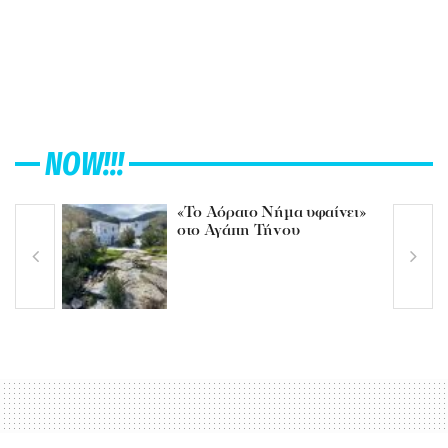
NOW!!!
«Το Αόρατο Νήμα υφαίνει»
στο Αγάπη Τήνου