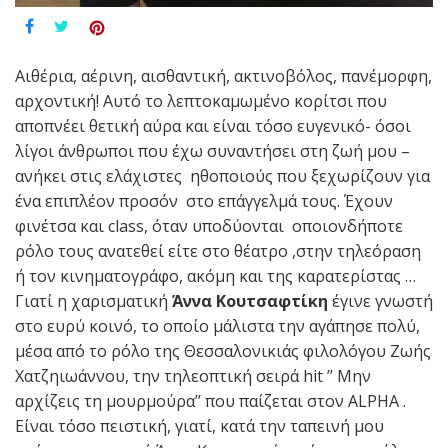
Αιθέρια, αέρινη, αισθαντική, ακτινοβόλος, πανέμορφη,
αρχοντική! Αυτό το λεπτοκαμωμένο κορίτσι που
αποπνέει θετική αύρα και είναι τόσο ευγενικό- όσοι
λίγοι άνθρωποι που έχω συναντήσει στη ζωή μου –
ανήκει στις ελάχιστες ηθοποιούς που ξεχωρίζουν για
ένα επιπλέον προσόν στο επάγγελμά τους. Έχουν
φινέτσα και class, όταν υποδύονται οποιονδήποτε
ρόλο τους ανατεθεί είτε στο θέατρο ,στην τηλεόραση
ή τον κινηματογράφο, ακόμη και της καρατερίστας …
Γιατί η χαρισματική
Άννα Κουτσαφτίκη
έγινε γνωστή
στο ευρύ κοινό, το οποίο μάλιστα την αγάπησε πολύ,
μέσα από το ρόλο της Θεσσαλονικιάς φιλολόγου Ζωής
Χατζηιωάννου, την τηλεοπτική σειρά hit ’’ Μην
αρχίζεις τη μουρμούρα’’ που παίζεται στον ALPHA .
Είναι τόσο πειστική, γιατί, κατά την ταπεινή μου