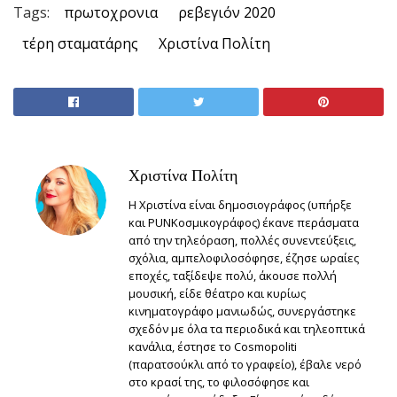
Tags:
πρωτοχρονια
ρεβεγιόν 2020
τέρη σταματάρης
Χριστίνα Πολίτη
Χριστίνα Πολίτη
Η Χριστίνα είναι δημοσιογράφος (υπήρξε
και PUNKοσμικογράφος) έκανε περάσματα
από την τηλεόραση, πολλές συνεντεύξεις,
σχόλια, αμπελοφιλοσόφησε, έζησε ωραίες
εποχές, ταξίδεψε πολύ, άκουσε πολλή
μουσική, είδε θέατρο και κυρίως
κινηματογράφο μανιωδώς, συνεργάστηκε
σχεδόν με όλα τα περιοδικά και τηλεοπτικά
κανάλια, έστησε το Cosmopoliti
(παρατσούκλι από το γραφείο), έβαλε νερό
στο κρασί της, το φιλοσόφησε και