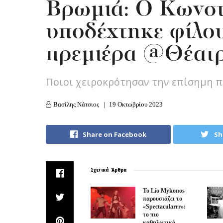
Βρωμιά: O Kωνσ
υποδέχτηκε φίλο
πρεμιέρα @Θέατ
Ποιοι χειροκρότησαν την επίσημη 
Βασίλης Νάτσιος
19 Οκτωβρίου 2023
Share on Facebook
Sh
Σχετικά
Άρθρα
Το Lío Mykonos
παρουσιάζει το
«Spectacularrr»:
το πιο
καθηλωτικό