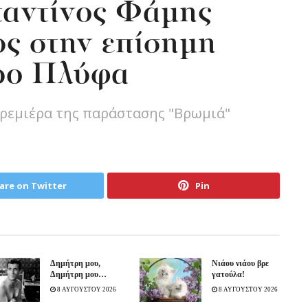
ταντίνος Φάμης
υς στην επίσημη
ρο Πλύφα
πρεμιέρα της παράστασης "Βρωμιά"
are on Twitter
Pin
Δημήτρη μου,
Νιάου νιάου βρε
Δημήτρη μου…
γατούλα!
8 ΑΥΓΟΥΣΤΟΥ 2026
8 ΑΥΓΟΥΣΤΟΥ 2026