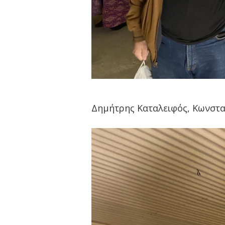
Δημήτρης Καταλειφός, Κωνστα