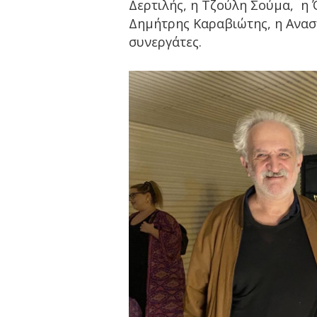
Δερτιλής, η Τζούλη Σούμα, η
Δημήτρης Καραβιώτης, η Αναστ
συνεργάτες.