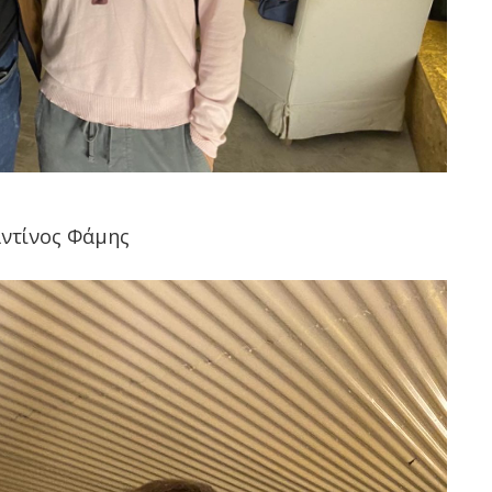
ντίνος Φάμης