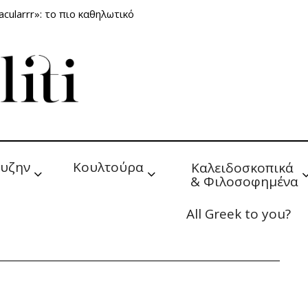
cularrr»: το πιο καθηλωτικό
υζην
Κουλτούρα
Καλειδοσκοπικά 
& Φιλοσοφημένα
All Greek to you?