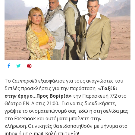
Το
Cosmopoliti
εξασφάλισε για τους αναγνώστες του
διπλές προσκλήσεις για την παράσταση
«Ταξίδι
στην έρημο…Προς Βορ(ρ)ά»
την Παρασκευή 7/2 στο
Θέατρο ΕΝ-Α στις 21:00. Για να τις διεκδικήσετε,
γράψτε το ονοματεπώνυμό σας εδώ ή στη σελίδα μας
στο
Facebook
και αυτόματα μπαίνετε στην
κλήρωση. Οι νικητές θα ειδοποιηθούν με μήνυμα στο
inbox ή με e-mail. Καλή επιτυχία!