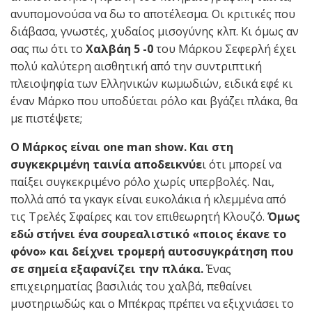
ανυπομονούσα να δω το αποτέλεσμα. Οι κριτικές που
διάβασα, γνωστές, χυδαίος μισογύνης κλπ. Κι όμως αν
σας πω ότι το
Χαλβάη 5 -0
του Μάρκου Σεφερλή έχει
πολύ καλύτερη αισθητική από την συντριπτική
πλειοψηφία των Ελληνικών κωμωδιών, ειδικά εφέ κι
έναν Μάρκο που υποδύεται ρόλο και βγάζει πλάκα, θα
με πιστέψετε;
Ο Μάρκος είναι one man show. Kαι στη
συγκεκριμένη ταινία αποδεικνύε
ι ότι μπορεί να
παίξει συγκεκριμένο ρόλο χωρίς υπερβολές. Ναι,
πολλά από τα γκαγκ είναι ευκολάκια ή κλεμμένα από
τις Τρελές Σφαίρες και τον επιθεωρητή Κλουζό.
Όμως
εδώ στήνει ένα σουρεαλιστικό «ποιος έκανε το
φόνο» και δείχνει τρομερή αυτοσυγκράτηση που
σε σημεία εξαφανίζει την πλάκα.
Ένας
επιχειρηματίας βασιλιάς του χαλβά, πεθαίνει
μυστηριωδώς και ο Μπέκρας πρέπει να εξιχνιάσει το