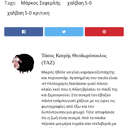
Tags:
Μάρκος Σεφερλής
χαλβαη 5-0
χαλβαη 5-0 κριτικη
Τάσος Κατρής Θεοδωρόπουλος
(TAZ)
Μικρός ήθελε να γίνει καραγκιοζοπαίχτης
και πορνοστάρ. Αγαπημένη του ταινία είναι
«Η Υπολοχαγός Νατάσσα» γιατί πάντα
κλαίει εκεί που η Αλίκη βρίσκει το παιδί της
και ξεμουγκεύει. Στα σινεμά τον έβαζαν
πάντα τσάμπα γιατί χάζευε με τις ώρες τις
φωτογραφίες από έξω και τον
λυπόντουσαν για φτωχό. Τότε αποφάσισε
ότι η ζωή είναι σινεμά. Από τα media
πέρασε μια μέρα τυχαία σαν ντελιβεράς με