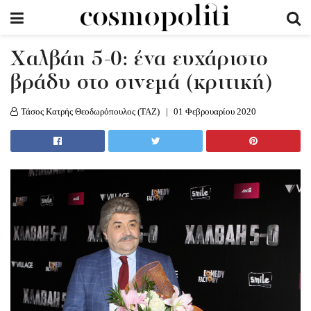
Χαλβάη 5-0: ένα ευχάριστο
βράδυ στο σινεμά (κριτική)
Τάσος Κατρής Θεοδωρόπουλος (TAZ)
01 Φεβρουαρίου 2020