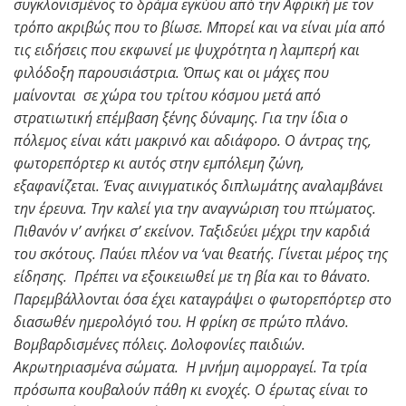
συγκλονισμένος το δράμα εγκύου από την Αφρική με τον
τρόπο ακριβώς που το βίωσε. Μπορεί και να είναι μία από
τις ειδήσεις που εκφωνεί με ψυχρότητα η λαμπερή και
φιλόδοξη παρουσιάστρια. Όπως και οι μάχες που
μαίνονται σε χώρα του τρίτου κόσμου μετά από
στρατιωτική επέμβαση ξένης δύναμης. Για την ίδια ο
πόλεμος είναι κάτι μακρινό και αδιάφορο. Ο άντρας της,
φωτορεπόρτερ κι αυτός στην εμπόλεμη ζώνη,
εξαφανίζεται. Ένας αινιγματικός διπλωμάτης αναλαμβάνει
την έρευνα. Την καλεί για την αναγνώριση του πτώματος.
Πιθανόν ν’ ανήκει σ’ εκείνον. Ταξιδεύει μέχρι την καρδιά
του σκότους. Παύει πλέον να ‘ναι θεατής. Γίνεται μέρος της
είδησης. Πρέπει να εξοικειωθεί με τη βία και το θάνατο.
Παρεμβάλλονται όσα έχει καταγράψει ο φωτορεπόρτερ στο
διασωθέν ημερολόγιό του. Η φρίκη σε πρώτο πλάνο.
Βομβαρδισμένες πόλεις. Δολοφονίες παιδιών.
Ακρωτηριασμένα σώματα. Η μνήμη αιμορραγεί. Τα τρία
πρόσωπα κουβαλούν πάθη κι ενοχές. Ο έρωτας είναι το