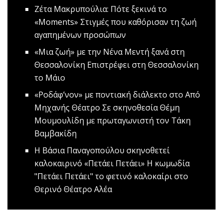
Ζέτα Μακρυπούλια: Πότε ξεκινά το
«Μοments»
Στιγμές που καθόρισαν τη ζωή
αγαπημένων προσώπων
«Μια ζωή» με την Νένα Μεντή ξανά στη
Θεσσαλονίκη
Επιστρέφει στη Θεσσαλονίκη
το Μάιο
«Ροδάφ’νον» με ποντιακή διάλεκτο στο Από
Μηχανής Θέατρο
Σε σκηνοθεσία Θέμη
Μουμουλίδη με πρωταγωνιστή τον Τάκη
Βαμβακίδη
Η Βάσια Παναγοπούλου σκηνοθετεί
καλοκαιρινό «Πετάει Πετάει»
Η κωμωδία
"Πετάει Πετάει" το φετινό καλοκαίρι στο
Θερινό Θέατρο Αλέα