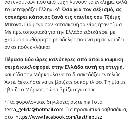
αστυνομικών που από τύχη λύνουν το έγκλημα, αλλά
το μεταφράζει Ελληνικά.
Όσο για τον σεξισμό, ας
τσεκάρει κάποιος ξανά τις ταινίες του Τζέιμς
Μποντ.
Για μένα σαν κατασκευή ταινίας ήταν τίμια.
Με πρωτοποριακά για την Ελλάδα ειδικά εφέ, με
χιούμορ αυθόρμητο ρε αδελφέ που να μη σε νοιάζει
αν σε πούνε «λάικα».
Πέρασα δύο ώρες καλύτερες από όποια κωμική
σειρά κυκλοφορεί στην Ελλάδα αυτή τη στιγμή,
και είδα τον Μάρκουλα να το διασκεδάζει εντελώς.
Άντε, ξεκινήστε να με βρίζετε οι κομ ιλ φο. Tη μία με
έβριζε ο Μάρκος, τώρα βρίζω εγώ εσάς.
*Για φορολογικές δηλώσεις ρίξτε mail στο
terra_gelida@hotmail.com
. Για προσωπικά ραβασάκια,
στο
https://www.facebook.com/tazthebuzz