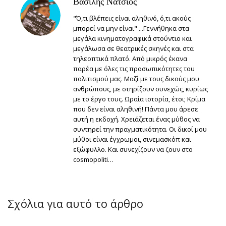
Βασίλης Νάτσιος
"Ό,τι βλέπεις είναι αληθινό, ό,τι ακούς
μπορεί να μην είναι" ...Γεννήθηκα στα
μεγάλα κινηματογραφικά στούντιο και
μεγάλωσα σε θεατρικές σκηνές και στα
τηλεοπτικά πλατό. Από μικρός έκανα
παρέα με όλες τις προσωπικότητες του
πολιτισμού μας. Μαζί με τους δικούς μου
ανθρώπους, με στηρίζουν συνεχώς, κυρίως
με το έργο τους. Ωραία ιστορία, έτσι; Κρίμα
που δεν είναι αληθινή! Πάντα μου άρεσε
αυτή η εκδοχή. Χρειάζεται ένας μύθος να
συντηρεί την πραγματικότητα. Οι δικοί μου
μύθοι είναι έγχρωμοι, σινεμασκόπ και
εξώφυλλο. Και συνεχίζουν να ζουν στο
cosmopoliti…
Σχόλια για αυτό το άρθρο