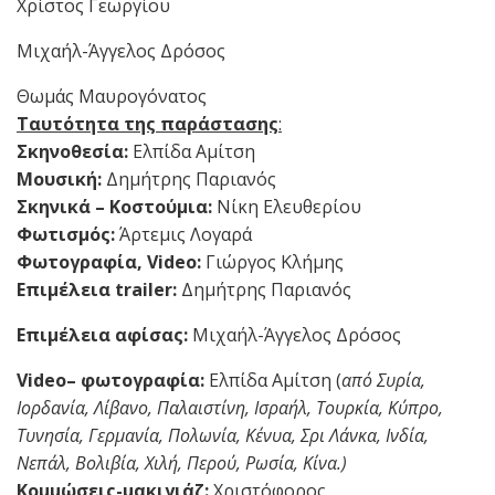
Χρίστος Γεωργίου
Μιχαήλ-Άγγελος Δρόσος
Θωμάς Μαυρογόνατος
Ταυτότητα της παράστασης
:
Σκηνοθεσία:
Ελπίδα Αμίτση
Μουσική:
Δημήτρης Παριανός
Σκηνικά – Κοστούμια:
Νίκη Ελευθερίου
Φωτισμός:
Άρτεμις Λογαρά
Φωτογραφία, Video:
Γιώργος Κλήμης
Επιμέλεια trailer:
Δημήτρης Παριανός
Επιμέλεια αφίσας:
Μιχαήλ-Άγγελος Δρόσος
Video
– φωτογραφία:
Ελπίδα Αμίτση (
από
Συρία,
Ιορδανία, Λίβανο, Παλαιστίνη, Ισραήλ, Τουρκία, Κύπρο,
Τυνησία, Γερμανία, Πολωνία, Κένυα, Σρι Λάνκα, Ινδία,
Νεπάλ,
Βολιβία, Χιλή, Περού, Ρωσία, Κίνα.
)
Κομμώσεις-μακιγιάζ:
Χριστόφορος