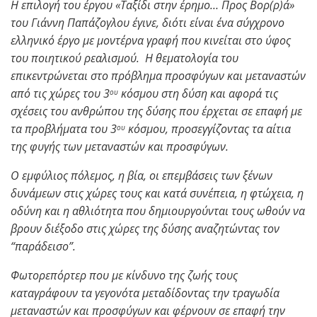
Η επιλογή του έργου «Ταξίδι στην έρημο… Προς Βορ(ρ)ά»
του Γιάννη Παπάζογλου έγινε, διότι είναι ένα σύγχρονο
ελληνικό έργο με μοντέρνα γραφή που κινείται στο ύφος
του ποιητικού ρεαλισμού. Η θεματολογία του
επικεντρώνεται στο πρόβλημα προσφύγων και μεταναστών
από τις χώρες του 3
κόσμου στη δύση και αφορά τις
ου
σχέσεις του ανθρώπου της δύσης που έρχεται σε επαφή με
τα προβλήματα του 3
κόσμου, προσεγγίζοντας τα αίτια
ου
της φυγής των μεταναστών και προσφύγων.
Ο εμφύλιος πόλεμος, η βία, οι επεμβάσεις των ξένων
δυνάμεων στις χώρες τους και κατά συνέπεια, η φτώχεια, η
οδύνη και η αθλιότητα που δημιουργούνται τους ωθούν να
βρουν διέξοδο στις χώρες της δύσης αναζητώντας τον
“παράδεισο”.
Φωτορεπόρτερ που με κίνδυνο της ζωής τους
καταγράφουν τα γεγονότα μεταδίδοντας την τραγωδία
μεταναστών και προσφύγων και φέρνουν σε επαφή την