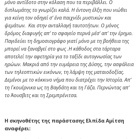
μόνο αντίδοτο στην κόλαση που τα περιβάλλει. Ο
διπλωμάτης το γνωρίζει καλά. Η έντονη έλξη που νιώθει
για κείνη τον οδηγεί σ’ ένα παιχνίδι μυστικών και
ψεμάτων. Και στην ανταλλαγή ταυτοτήτων. Ο μόνος
δρόμος διαφυγής απ’ το σφαγείο περνά μέσ’ απ’ την έρημο.
Παγιδεύει τη δημοσιογράφο γιατί μόνο με τη βοήθεια της
μπορεί να ξαναβγεί στο φως .Η κάθοδος στα τάρταρα
αποτελεί την αφετηρία για το ταξίδι αυτογνωσίας των
ηρώων. Μακριά από την ευμάρεια της Δύσης, την ασφάλεια
των τηλεοπτικών εικόνων, τη λάμψη της ματαιοδοξίας.
Δεμένοι με το κόκκινο νήμα που διατρέχει την Ιστορία. Απ’
τη Γκουέρνικα ως τη Βαγδάτη και τη Γάζα. Περνώντας απ’
το Άουσβιτς και τη Σρεμπρένιτσα.
Η σκηνοθέτης της παράστασης Ελπίδα Αμίτση
αναφέρει: