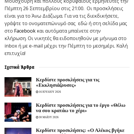
Μούσχουρη και πολλούς κορυφαίους ερμηνευτές την
Πέμπτη 26 Σεπτεμβρίου στις 21:00. Οι προσκλήσεις
είναι για το Άνω Διάζωμα. Για να τις διεκδικήσετε,
γράψτε το ονοματεπώνυμό σας εδώ ή στη σελίδα μας
στο
Facebook
και αυτόματα μπαίνετε στην
κλήρωση. Οι νικητές θα ειδοποιηθούν με μήνυμα στο
inbox ή με e-mail μέχρι την Πέμπτη το μεσημέρι. Καλή
επιτυχία!
Σχετικά
Άρθρα
Kερδίστε προσκλήσεις για τις
«Εκκλησιάζουσες»
16 ΙΟΥΛΙΟΥ 2026
Κερδίστε προσκλήσεις για το έργο «Θέλω
να σου κρατάω το χέρι»
30 ΜΑΪΟΥ 2026
Κερδίστε προσκλήσεις: «Ο Αλέκος βγήκε