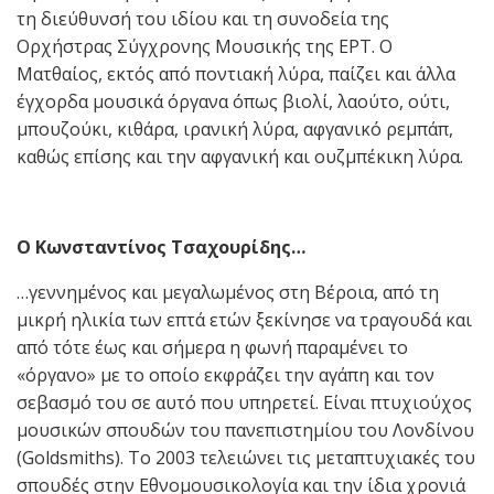
τη διεύθυνσή του ιδίου και τη συνοδεία της
Ορχήστρας Σύγχρονης Μουσικής της ΕΡΤ. Ο
Ματθαίος, εκτός από ποντιακή λύρα, παίζει και άλλα
έγχορδα μουσικά όργανα όπως βιολί, λαούτο, ούτι,
μπουζούκι, κιθάρα, ιρανική λύρα, αφγανικό ρεμπάπ,
καθώς επίσης και την αφγανική και ουζμπέκικη λύρα.
Ο Κωνσταντίνος Τσαχουρίδης…
…γεννημένος και μεγαλωμένος στη Βέροια, από τη
μικρή ηλικία των επτά ετών ξεκίνησε να τραγουδά και
από τότε έως και σήμερα η φωνή παραμένει το
«όργανο» με το οποίο εκφράζει την αγάπη και τον
σεβασμό του σε αυτό που υπηρετεί. Είναι πτυχιούχος
μουσικών σπουδών του πανεπιστημίου του Λονδίνου
(Goldsmiths). Το 2003 τελειώνει τις μεταπτυχιακές του
σπουδές στην Εθνομουσικολογία και την ίδια χρονιά