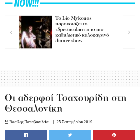
NOW!!!
Το Lío Mykonos
παρουσιάζει το
«Spectacularrr»: το πιο
καθηλωτικό καλοκαιρινό
dinner show
Οι αδερφοί Τσαχουρίδη στη
Θεσσαλονίκη
Βασίλης Παπαβασιλείου
25 Σεπτεμβρίου 2019