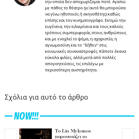
την οποία δεν αποχωρίζομαι ποτέ. Αγαπώ
με πάθος το θέατρο (γι'αυτό θα μπορούσα
να γίνω ηθοποιός ή σκηνοθέτης) καθώς
επίσης και τον κινηματογράφο. Εκτιμώ την
ευγένεια, την ειλικρίνεια και τους καλούς
τρόπους συμπεριφοράς στους ανθρώπους
και με ενοχλεί το ψέμα, η αχαριστία, η
αγνωμοσύνη και το ''δήθεν'' στις
κοινωνικές συναναστροφές. Κάποτε έκανα
εύκολα φιλίες, αλλά μετά από πολλές
απογοητεύσεις, τις επιλέγω με
περισσότερη αυστηρότητα.
Σχόλια για αυτό το άρθρο
NOW!!!
Το Lío Mykonos
παρουσιάζει το