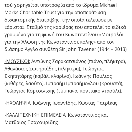
τού χορηγείται υποτροφία από το ίδρυμα Michael
Marks Charitable Trust για την αποπεράτωση
διδακτορικής διατριβής, την οποία τελείωσε με
«άριστα». Σταθμό της καριέρας του αποτελεί το ειδικά
γραμμένο για τη φωνή του Κωνσταντίνου «Μοιρολόι
για την Άλωση της Κωνσταντινούπολης» από τον
διάσημο Άγγλο συνθέτη Sir John Tavener (1944 – 2013).
-ΜΟΥΣΙΚΟΙ:
Αντώνης Σαρακατσιάνος (πιάνο, πλήκτρα),
Αθανάσιος Σωτηριάδης (πλήκτρα), Γεώργιος
Σκηπητάρης (καβάλ, κλαρίνο), Ιωάννης Πούλιος
(κιθάρες, λαούτο), Ιμπραήμ Ιμπραήμογλου (κρουστά),
Γεώργιος Κορτσινίδης (τύμπανα, ποντιακό νταούλι).
-ΗΧΟΛΗΨΙΑ:
Ιωάννης Ιωαννίδης, Κώστας Πατρίκας
-ΚΑΛΛΙΤΕΧΝΙΚΗ ΕΠΙΜΕΛΕΙΑ:
Κωνσταντίνος και
Ματθαίος Τσαχουρίδης