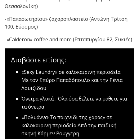
Θεσσαλονίκη)
-«Παπασωτηρίου» ζαχαροπλαστείο (Αντώνη Τρίτση
100, Εύοσμος)
-«Calderon» coffee and more (Επταπυργίου 82, Συκιές)
Διαβάστε επίσης:
«Sexy Laundry» σε καλοκαιρινή περιοδεία
Με τον Σπύρο Παπαδόπουλο και την Ρένια
Λουιζίδου
Όνειρα γλυκά...
Όλα όσα θέλετε να μάθετε για
τα όνειρα
«Πολυάννα-Το παιχνίδι της χαράς» σε
καλοκαιρινή περιοδεία
Από την παιδική
σκηνή Κάρμεν Ρουγγέρη