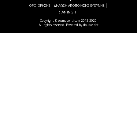
ΟΡΟΙ ΧΡΗΣΗΣ
ΔΗΛΩΣΗ ΑΠΟΠΟΙΗΣΗΣ ΕΥΘΥΝΗΣ
ΔΙΑΦΗΜΙΣΗ
Copyright © cosmopoliti.com 2013-2020.
All rights reserved. Powered by
double dot