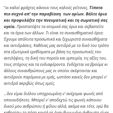
“
οι καλοί φράχτες κάνουν τους καλούς γείτονες.
Τίποτα
πιο συχνό απ’ την παραβίαση των ορίων. Βάλτε όρια
και προφυλάξτε την πνευματική και τη σωματική σας
υγεία.
Προστατέψτε τα ατομικά σας όρια και σεβαστείτε
και τα όρια των άλλων. Τι είναι το συναισθηματικό όριο;
Έχουμε απόλυτα προσωπικά και ξεχωριστά συναισθήματα
και αντιδράσεις. Καθένας μας αντιδρά με το δικό του τρόπο
στα εξωτερικά ερεθίσματα με βάση τις προσωπικές του
αντιλήψεις, τη δική του πορεία και εμπειρία, τις αξίες του,
τους στόχους και τα ενδιαφέροντα. Ενδέχεται να βρούμε κι
άλλους συνανθρώπους μας οι οποίοι σκέφτονται και
αντιδρούν παρόμοια με εμάς, ωστόσο κανείς δεν μπορεί ν’
αντιδρά ακριβώς όπως εμείς.
…δεν είμαι διόλου υποχρεωμένη ν’ ανέχομαι φωνές από
οποιονδήποτε. Μπορεί ν’ αποδεχτώ τις φωνές κάποιου
δικού μου ανθρώπου ή φίλου αλλά, ακόμα και τότε, εγώ θα
καθορίσω το πόσο κοντά σε έναν θυμωμένο άνθρωπο είμαι