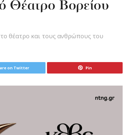
κό Θέατρο Βορείου
το θέατρο και τους ανθρώπους του
are on Twitter
Pin