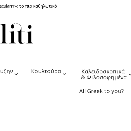
cularrr»: το πιο καθηλωτικό
υζην
Κουλτούρα
Καλειδοσκοπικά 
& Φιλοσοφημένα
All Greek to you?