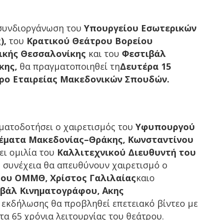
 συνδιοργάνωση του
Υπουργείου Εσωτερικών
),
του
Κρατικού Θεάτρου Βορείου
κής Θεσσαλονίκης
και του
Φεστιβάλ
κης,
θα πραγματοποιηθεί τη
Δευτέρα 15
ρο Εταιρείας Μακεδονικών Σπουδών.
ηματοδοτήσει ο χαιρετισμός του
Υφυπουργού
θέματα Μακεδονίας–Θράκης, Κωνσταντίνου
ει ομιλία του
Καλλιτεχνικού Διευθυντή του
 συνέχεια θα απευθύνουν χαιρετισμό ο
του ΟΜΜΘ, Χρίστος Γαλιλαίας
καιο
βάλ Κινηματογράφου, ΄Ακης
ς εκδήλωσης θα προβληθεί επετειακό βίντεο με
τα 65 χρόνια λειτουργίας του θεάτρου.