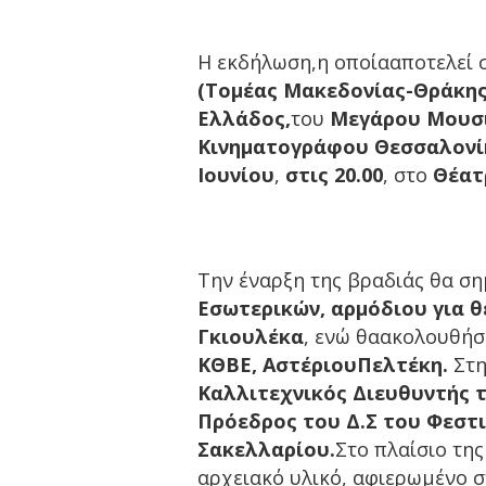
Η εκδήλωση,η οποίααποτελεί
(Τομέας Μακεδονίας-Θράκης
Ελλάδος,
του
Μεγάρου Μουσι
Κινηματογράφου Θεσσαλονί
Ιουνίου
,
στις 20.00
, στο
Θέατ
Την έναρξη της βραδιάς θα σ
Εσωτερικών, αρμόδιου για 
Γκιουλέκα
, ενώ θαακολουθήσ
ΚΘΒΕ, ΑστέριουΠελτέκη.
Στη
Καλλιτεχνικός Διευθυντής 
Πρόεδρος του Δ.Σ του Φεστι
Σακελλαρίου.
Στο πλαίσιο τη
αρχειακό υλικό, αφιερωμένο σ