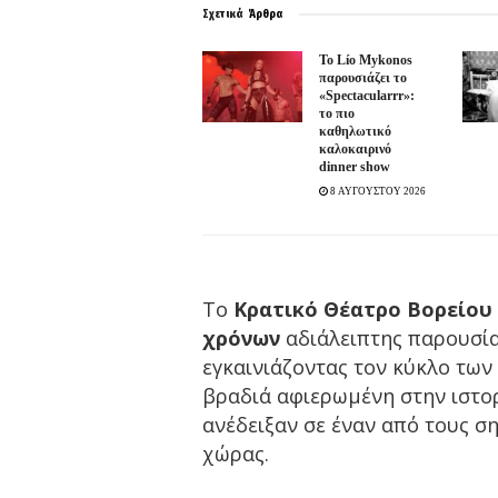
Σχετικά
Άρθρα
Το Lío Mykonos
παρουσιάζει το
«Spectacularrr»:
το πιο
καθηλωτικό
καλοκαιρινό
dinner show
8 ΑΥΓΟΥΣΤΟΥ 2026
Το
Κρατικό Θέατρο Βορείου
χρόνων
αδιάλειπτης παρουσία
εγκαινιάζοντας τον κύκλο των
βραδιά αφιερωμένη στην ιστορ
ανέδειξαν σε έναν από τους σ
χώρας.