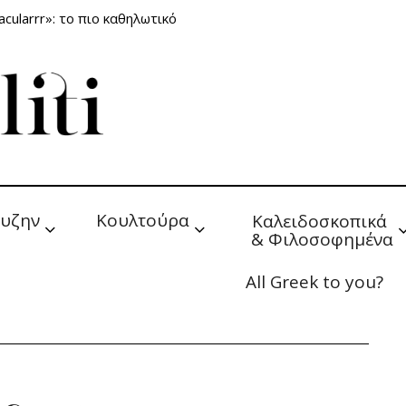
cularrr»: το πιο καθηλωτικό
υζην
Κουλτούρα
Καλειδοσκοπικά 
& Φιλοσοφημένα
All Greek to you?