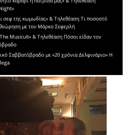
νητο καράβι η πατρίδα μας» & Τηλεθέαση
Night»
αι σεφ της κωμωδίας» & Τηλεθέαση
Τι ποσοστό
ιθεώρηση με τον Μάρκο Σεφερλή
The Musicult» & Τηλεθέαση
Πόσοι είδαν τον
τόβραδο
ικό Σαββατόβραδο με «20 χρόνια Δελφινάριο»
Η
Mega