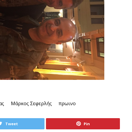
ας
Μάρκος Σεφερλής
πρωινο
Tweet
Pin