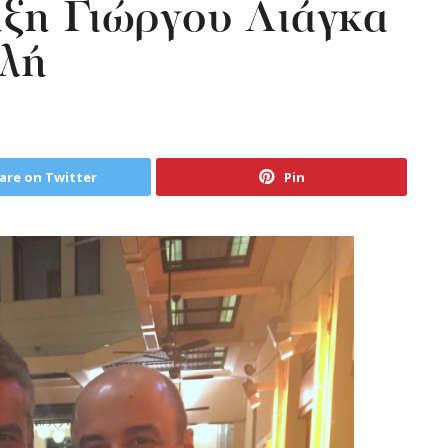
ξη Γιώργου Λιάγκα
λή
are on Twitter
Pin