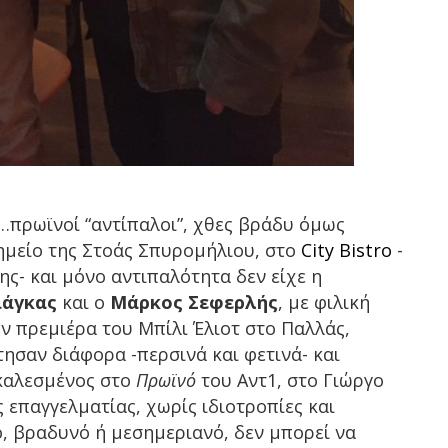
…πρωϊνοί “αντίπαλοι”, χθες βράδυ όμως
μείο της Στοάς Σπυρομήλιου, στο
City Bistro
-
λης- και μόνο αντιπαλότητα δεν είχε η
ιάγκας
και ο
Μάρκος Σεφερλής
, με φιλική
ην πρεμιέρα του Μπίλι Έλιοτ στο Παλλάς,
ησαν διάφορα -περσινά και φετινά- και
καλεσμένος στο
Πρωϊνό
του Αντ1, στο Γιώργο
ς επαγγελματίας, χωρίς ιδιοτροπίες και
, βραδυνό ή μεσημεριανό, δεν μπορεί να