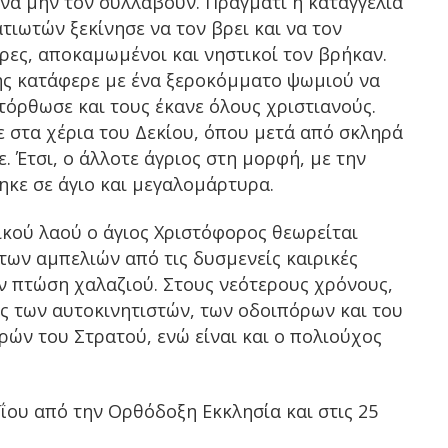
 να μην τον συλλάβουν. Πράγματι η καταγγελία
τιωτών ξεκίνησε να τον βρει και να τον
ρες, αποκαμωμένοι και νηστικοί τον βρήκαν.
ής κατάφερε με ένα ξεροκόμματο ψωμιού να
τόρθωσε και τους έκανε όλους χριστιανούς.
 στα χέρια του Δεκίου, όπου μετά από σκληρά
 Έτσι, ο άλλοτε άγριος στη μορφή, με την
ηκε σε άγιο και μεγαλομάρτυρα.
κού λαού ο άγιος Χριστόφορος θεωρείται
ων αμπελιών από τις δυσμενείς καιρικές
ην πτώση χαλαζιού. Στους νεότερους χρόνους,
ς των αυτοκινητιστών, των οδοιπόρων και του
ν του Στρατού, ενώ είναι και ο πολιούχος
αΐου από την Ορθόδοξη Εκκλησία και στις 25