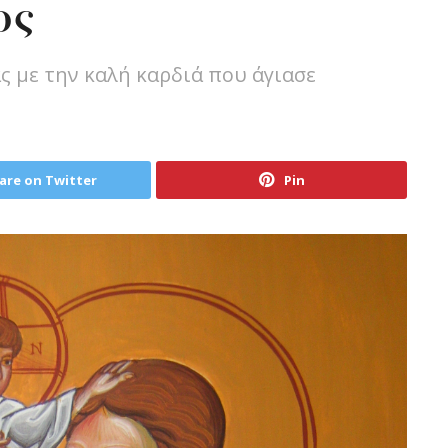
ος
ς με την καλή καρδιά που άγιασε
are on Twitter
Pin