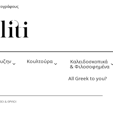
ατογράφους
υζην
Κουλτούρα
Καλειδοσκοπικά 
& Φιλοσοφημένα
All Greek to you?
ΘΟΙ & ΘΡΥΛΟΙ