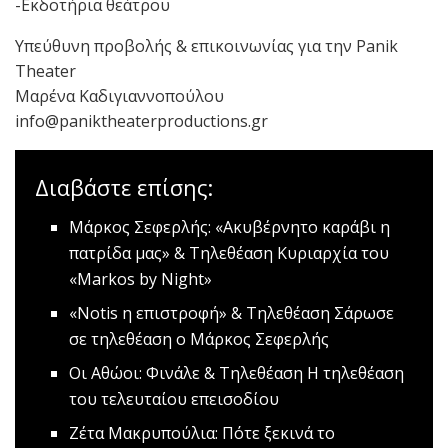
-Εκδοτήρια θεάτρου
Υπεύθυνη προβολής & επικοινωνίας για την Panik
Theater
Μαρένα Καδιγιαννοπούλου
info@paniktheaterproductions.gr
Διαβάστε επίσης:
Μάρκος Σεφερλής: «Ακυβέρνητο καράβι η
πατρίδα μας» & Τηλεθέαση
Κυριαρχία του
«Markos by Night»
«Notis η επιστροφή» & Τηλεθέαση
Σάρωσε
σε τηλεθέαση ο Μάρκος Σεφερλής
Οι Αθώοι: Φινάλε & Τηλεθέαση
Η τηλεθέαση
του τελευταίου επεισοδίου
Ζέτα Μακρυπούλια: Πότε ξεκινά το