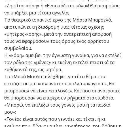
«Ζητείται κόρη» ή «Ενοικιάζεται μάνα»! Θα μπορούσε
να υπάρξει μια τέτοια αγγελία;
Το θεατρικό ισπανικό έργο της Μάρτα Μπαρσελό,
αποτυπώνει τη διαδρομή μιας τέτοιας σχέσης
«μητέρας-κόρης», μετά την ανατρεπτική απόφασή
τους να εφαρμόσουν τους όρους ενός άρρηκτου
συμβολαίου.
Η «κόρη» αμείβει την άγνωστη γυναίκα, για να εκτελεί
τον ρόλο της «μάνας» κι εκείνη εκτελεί πειστικά τα
καθήκοντά της, ως μητέρα.
Το «Mαμά Μου!» επιλέχθηκε, γιατί το θέμα του
εστιάζει σε μια κοινωνία που πολλά «αναγκαία», θα
μπορούσαν να είναι «επιλογές». Και που οι ανατροπές
θα μπορούσαν να επιφέρουν ρήγματα στα ειωθότα.
«Μπορώ, να επιλέξω τους γονείς μου ή τα παιδιά
μου»;
«Γονέας είναι αυτός που γεννάει και τίκτει ή κι
εκείνος που, δίχως να είναι γεννήτορας, του δόθηκε η