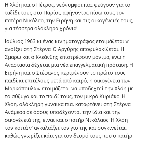
Η Χλόη και ο Πέτρος, νεόνυμφοι πια, φεύγουν για το
ταξίδι τους στο Παρίσι, αφήνοντας πίσω τους τον
πατέρα Νικόλαο, την Ειρήνη και τις οικογένειές τους,
για τέσσερα ολόκληρα χρόνια!
Ιούλιος 1963 κι ένας κινηματογράφος ετοιμάζεται ν’
ανοίξει στη Στέρνα. Ο Αργύρης αποφυλακίζεται. Η
Σμαρώ και ο Κλεάνθης επιστρέφουν μόνιμα, ενώ η
Αναστασία δέχεται μια νέα επαγγελματική πρόταση. Η
Ειρήνη και ο Στέφανος περιμένουν το πρώτο τους
παιδί κι επιτέλους μετά από καιρό, η οικογένεια των
Μαρκόπουλων ετοιμάζεται να υποδεχτεί την Χλόη με
το σύζυγο και το παιδί τους, τον μικρό Κυριάκο. Η
Χλόη, ολόκληρη γυναίκα πια, καταφτάνει στη Στέρνα.
Ανάμεσα σε όσους υποδέχονται την ίδια και την
οικογένειά της, είναι και ο πατήρ Νικόλαος. Η Χλόη
τον κοιτά ν’ αγκαλιάζει τον γιο της και συγκινείται,
καθώς γνωρίζει κάτι για τον δεσμό τους που ο πατήρ