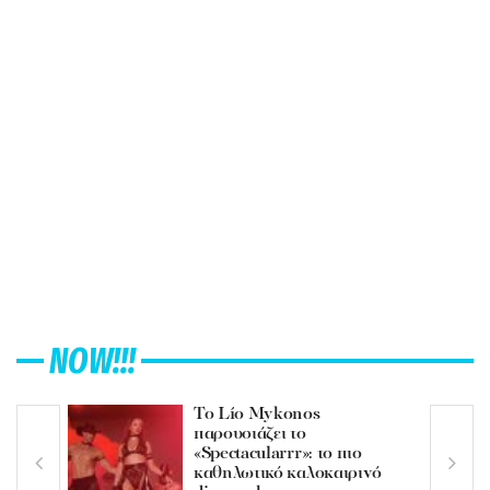
NOW!!!
Το Lío Mykonos
παρουσιάζει το
«Spectacularrr»: το πιο
καθηλωτικό καλοκαιρινό