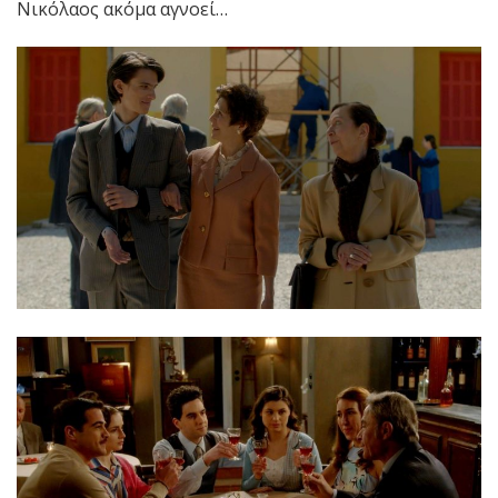
Νικόλαος ακόμα αγνοεί…