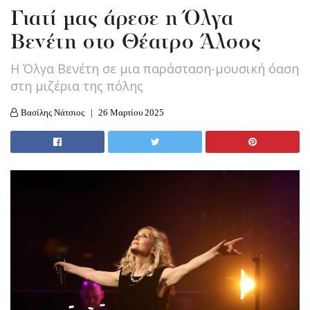
Γιατί μας άρεσε η Όλγα
Βενέτη στο Θέατρο Άλσος
Η Όλγα Βενέτη σε μια παράσταση-μουσική όαση
στη μιζέρια της πόλης
Βασίλης Νάτσιος
26 Μαρτίου 2025