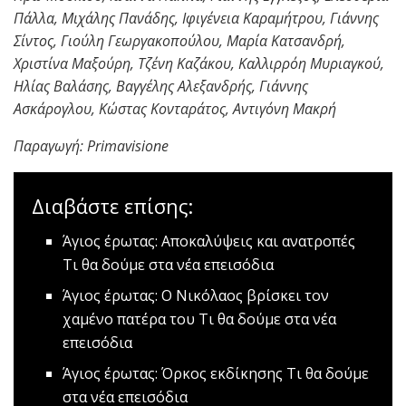
Πάλλα, Μιχάλης Πανάδης, Ιφιγένεια Καραμήτρου, Γιάννης
Σίντος, Γιούλη Γεωργακοπούλου, Μαρία Κατσανδρή,
Χριστίνα Μαξούρη, Τζένη Καζάκου, Καλλιρρόη Μυριαγκού,
Ηλίας Βαλάσης, Βαγγέλης Αλεξανδρής, Γιάννης
Ασκάρογλου, Κώστας Κονταράτος, Αντιγόνη Μακρή
Παραγωγή:
Primavisione
Διαβάστε επίσης:
Άγιος έρωτας: Αποκαλύψεις και ανατροπές
Τι θα δούμε στα νέα επεισόδια
Άγιος έρωτας: Ο Νικόλαος βρίσκει τον
χαμένο πατέρα του
Τι θα δούμε στα νέα
επεισόδια
Άγιος έρωτας: Όρκος εκδίκησης
Τι θα δούμε
στα νέα επεισόδια