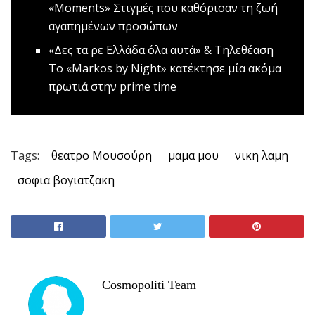
«Μοments»
Στιγμές που καθόρισαν τη ζωή
αγαπημένων προσώπων
«Δες τα ρε Ελλάδα όλα αυτά» & Τηλεθέαση
Το «Markos by Night» κατέκτησε μία ακόμα
πρωτιά στην prime time
Tags:
θεατρο Μουσούρη
μαμα μου
νικη λαμη
σοφια βογιατζακη
Cosmopoliti Team