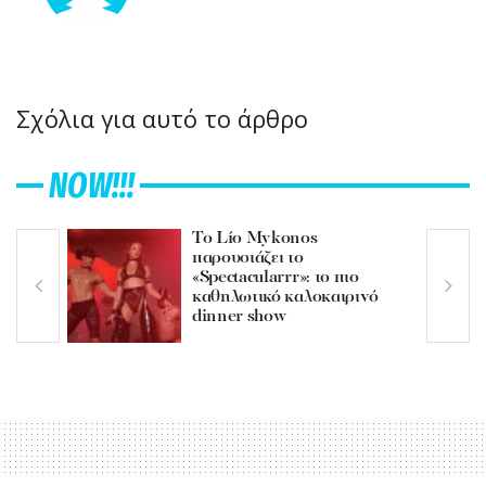
Σχόλια για αυτό το άρθρο
NOW!!!
Το Lío Mykonos
παρουσιάζει το
«Spectacularrr»: το πιο
καθηλωτικό καλοκαιρινό
dinner show