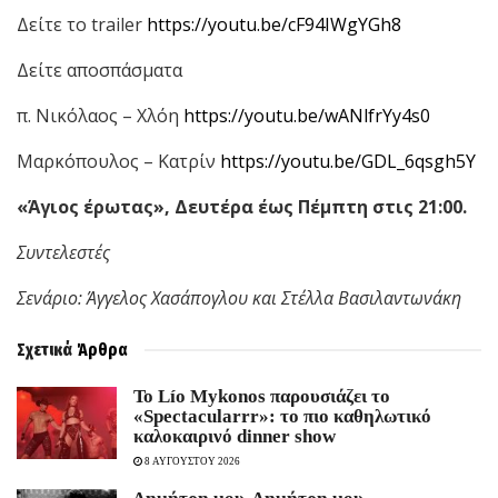
Δείτε το
trailer
https
://
youtu
.
be
/
cF
94
IWgYGh
8
Δείτε αποσπάσματα
π. Νικόλαος – Χλόη
https://youtu.be/wANlfrYy4s0
Μαρκόπουλος – Κατρίν
https://youtu.be/GDL_6qsgh5Y
«Άγιος έρωτας», Δευτέρα έως Πέμπτη στις 21:00.
Συντελεστές
Σενάριο: Άγγελος Χασάπογλου και Στέλλα Βασιλαντωνάκη
Σχετικά
Άρθρα
Το Lío Mykonos παρουσιάζει το
«Spectacularrr»: το πιο καθηλωτικό
καλοκαιρινό dinner show
8 ΑΥΓΟΥΣΤΟΥ 2026