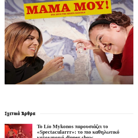
Σχετικά
Άρθρα
Το Lío Mykonos παρουσιάζει το
«Spectacularrr»: το πιο καθηλωτικό
καλοκαιρινό dinner show