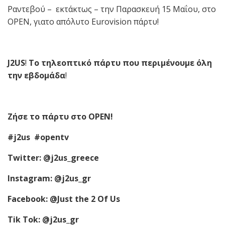
Ραντεβού – εκτάκτως – την Παρασκευή 15 Μαΐου, στο
OPEN, γιατο απόλυτο Eurovision πάρτυ!
J2US
!
Το τηλεοπτικό πάρτ
υ
που περιμένουμε όλη
την εβδομάδα
!
Ζήσε το πάρτ
υ
στο OPEN!
#j2us #opentv
Τ
witter: @j2us_greece
Instagram: @j2us_gr
Facebook: @Just the 2 Of Us
Tik Tok: @j2us_gr