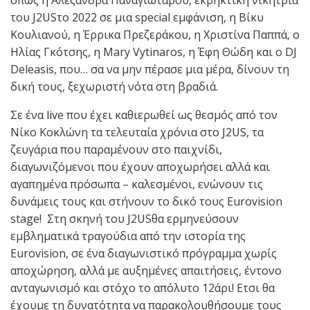
όπως η Αλεξάνδρα Παναγιώταρου, εκρηκτική νικήτρια
του J2USτο 2022 σε μια special εμφάνιση, η Βίκυ
Κουλιανού, η Έρρικα Πρεζεράκου, η Χριστίνα Παππά, ο
Ηλίας Γκότσης, η Mary Vytinaros, η Έφη Θώδη και ο DJ
Deleasis, που… σα να μην πέρασε μια μέρα, δίνουν τη
δική τους, ξεχωριστή νότα στη βραδιά.
Σε ένα live που έχει καθιερωθεί ως θεσμός από τον
Νίκο Κοκλώνη τα τελευταία χρόνια στο J2US, τα
ζευγάρια που παραμένουν στο παιχνίδι,
διαγωνιζόμενοι που έχουν αποχωρήσει αλλά και
αγαπημένα πρόσωπα – καλεσμένοι, ενώνουν τις
δυνάμεις τους και στήνουν το δικό τους Eurovision
stage! Στη σκηνή του J2USθα ερμηνεύσουν
εμβληματικά τραγούδια από την ιστορία της
Eurovision, σε ένα διαγωνιστικό πρόγραμμα χωρίς
αποχώρηση, αλλά με αυξημένες απαιτήσεις, έντονο
ανταγωνισμό και στόχο το απόλυτο 12άρι! Ετσι θα
έχουμε τη δυνατότητα να παρακολουθήσουμε τους