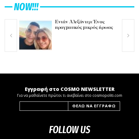
NOW!!!
Εντάν Αλεξάντερ: Ένας
πραγματικός μικρός ήρωας
Εγγραφή στο COSMO NEWSLETTER
Για να μαθαίνετε πρώτοι τι ανεβαίνει στο cosmopoliti.com
FOLLOW US