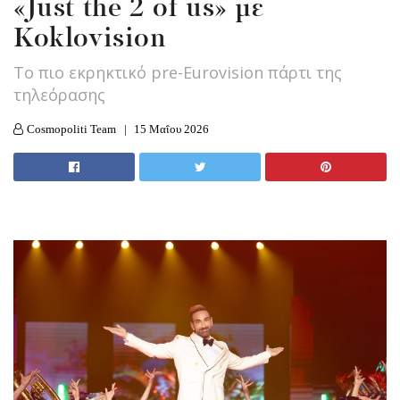
«Just the 2 οf us» με
Koklovision
Tο πιο εκρηκτικό pre-Eurovision πάρτι της
τηλεόρασης
Cosmopoliti Team
15 Μαΐου 2026