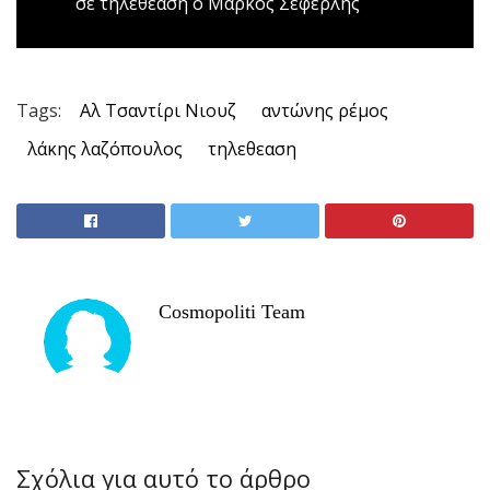
σε τηλεθέαση ο Μάρκος Σεφερλής
Tags:
Αλ Τσαντίρι Νιουζ
αντώνης ρέμος
λάκης λαζόπουλος
τηλεθεαση
Cosmopoliti Team
Σχόλια για αυτό το άρθρο