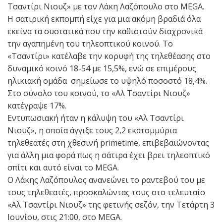
Τσαντίρι Νιουζ» με τον Λάκη Λαζόπουλο στο MEGA.
Η σατιρική εκπομπή είχε για μια ακόμη βραδιά όλα
εκείνα τα συστατικά που την καθιστούν διαχρονικά
την αγαπημένη του τηλεοπτικού κοινού. Το
«Τσαντίρι» κατέλαβε την κορυφή της τηλεθέασης στο
δυναμικό κοινό 18-54 με 15,5%, ενώ σε επιμέρους
ηλικιακή ομάδα σημείωσε το υψηλό ποσοστό 18,4%.
Στο σύνολο του κοινού, το «Αλ Τσαντίρι Νιουζ»
κατέγραψε 17%.
Εντυπωσιακή ήταν η κάλυψη του «Αλ Τσαντίρι
Νιουζ», η οποία άγγιξε τους 2,2 εκατομμύρια
τηλεθεατές στη χθεσινή primetime, επιβεβαιώνοντας
για άλλη μια φορά πως η σάτιρα έχει βρει τηλεοπτικό
σπίτι και αυτό είναι το MEGA.
Ο Λάκης Λαζόπουλος ανανεώνει το ραντεβού του με
τους τηλεθεατές, προσκαλώντας τους στο τελευταίο
«Αλ Τσαντίρι Νιουζ» της φετινής σεζόν, την Τετάρτη 3
Ιουνίου, στις 21:00, στο MEGA.