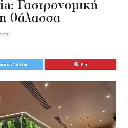
ria: Γαστρονομική
τη θάλασσα
ενού
are on Twitter
Pin