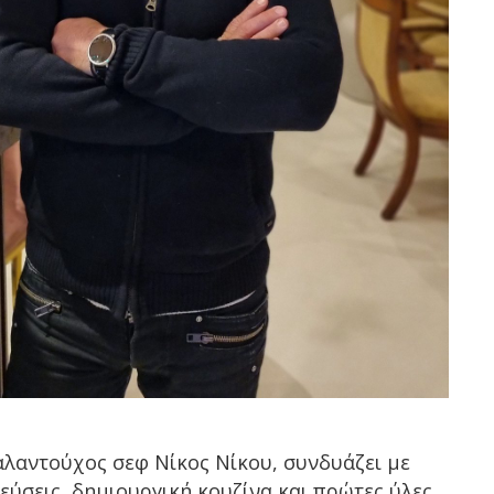
ταλαντούχος σεφ Νίκος Νίκου, συνδυάζει με
εύσεις, δημιουργική κουζίνα και πρώτες ύλες