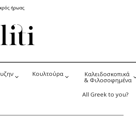
ικρός ήρωας
υζην
Κουλτούρα
Καλειδοσκοπικά 
& Φιλοσοφημένα
All Greek to you?