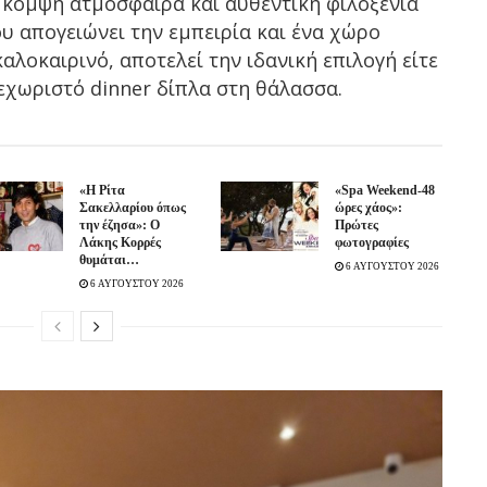
 κομψή ατμόσφαιρα και αυθεντική φιλοξενία
ου απογειώνει την εμπειρία και ένα χώρο
αλοκαιρινό, αποτελεί την ιδανική επιλογή είτε
ξεχωριστό dinner δίπλα στη θάλασσα.
«Η Ρίτα
«Spa Weekend-48
Σακελλαρίου όπως
ώρες χάος»:
την έζησα»: Ο
Πρώτες
Λάκης Κορρές
φωτογραφίες
θυμάται…
6 ΑΥΓΟΥΣΤΟΥ 2026
6 ΑΥΓΟΥΣΤΟΥ 2026