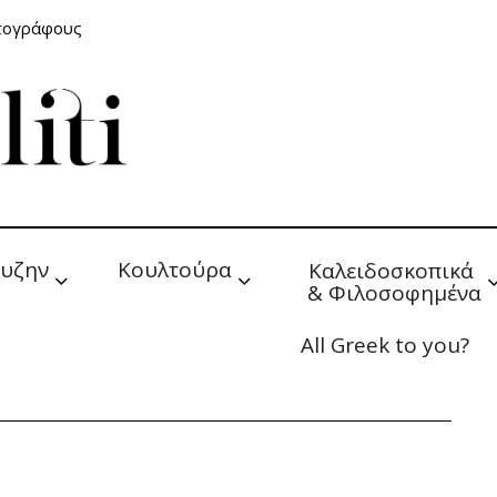
ατογράφους
υζην
Κουλτούρα
Καλειδοσκοπικά 
& Φιλοσοφημένα
All Greek to you?