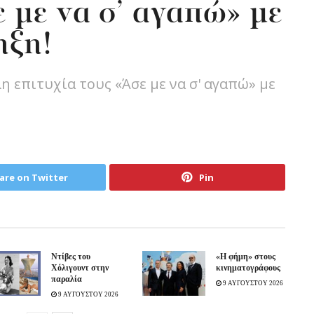
 με να σ’ αγαπώ» με
ηξη!
η επιτυχία τους «Άσε με να σ' αγαπώ» με
are on Twitter
Pin
Ντίβες του
«H φήμη» στους
Χόλιγουντ στην
κινηματογράφους
παραλία
9 ΑΥΓΟΥΣΤΟΥ 2026
9 ΑΥΓΟΥΣΤΟΥ 2026