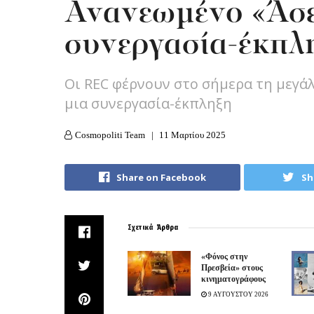
Ανανεωμένο «Άσε
συνεργασία-έκπλ
Οι REC φέρνουν στο σήμερα τη μεγάλ
μια συνεργασία-έκπληξη
Cosmopoliti Team
11 Μαρτίου 2025
Share on Facebook
Sh
Σχετικά
Άρθρα
«Φόνος στην
Πρεσβεία» στους
κινηματογράφους
9 ΑΥΓΟΥΣΤΟΥ 2026