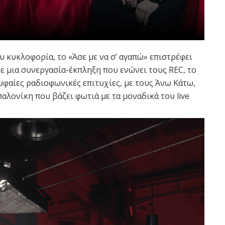
 κυκλοφορία, το «Άσε με να σ’ αγαπώ» επιστρέφει
σε μια συνεργασία-έκπληξη που ενώνει τους REC, το
φαίες ραδιοφωνικές επιτυχίες, με τους Άνω Κάτω,
αλονίκη που βάζει φωτιά με τα μοναδικά του live