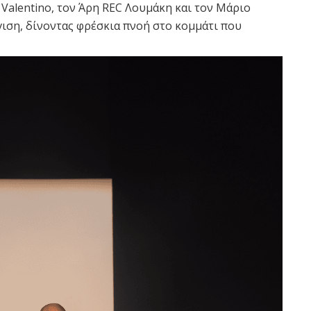
ν Valentino, τον Άρη REC Λουμάκη και τον Μάριο
ιση, δίνοντας φρέσκια πνοή στο κομμάτι που