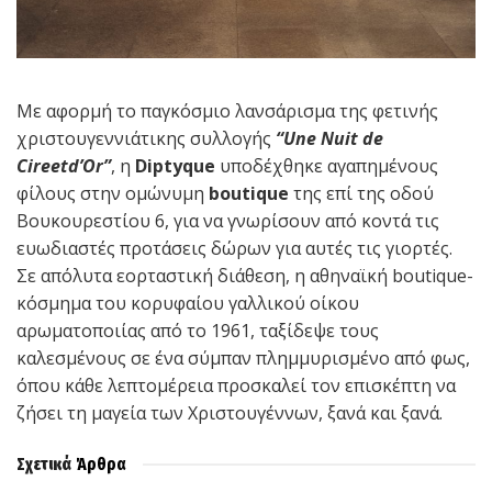
Με αφορμή το παγκόσμιο λανσάρισμα της φετινής
χριστουγεννιάτικης συλλογής
“
Une Nuit de
C
ireetd
’
O
r
”
, η
D
iptyque
υποδέχθηκε αγαπημένους
φίλους στην ομώνυμη
boutique
της επί της οδού
Βουκουρεστίου 6, για να γνωρίσουν από κοντά τις
ευωδιαστές προτάσεις δώρων για αυτές τις γιορτές.
Σε απόλυτα εορταστική διάθεση, η αθηναϊκή boutique-
κόσμημα του κορυφαίου γαλλικού οίκου
αρωματοποιίας από το 1961, ταξίδεψε τους
καλεσμένους σε ένα σύμπαν πλημμυρισμένο από φως,
όπου κάθε λεπτομέρεια προσκαλεί τον επισκέπτη να
ζήσει τη μαγεία των Χριστουγέννων, ξανά και ξανά.
Σχετικά
Άρθρα