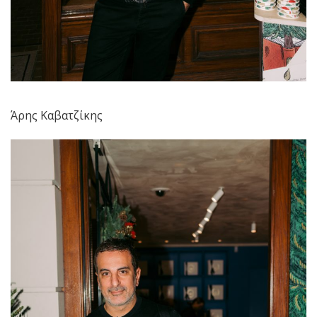
Άρης Καβατζίκης