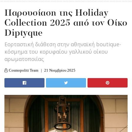
Παρουσίαση της Holiday
Collection 2025 από τον Οίκο
Diptyque
Εορταστική διάθεση στην αθηναϊκή boutique-
κόσμημα του κορυφαίου γαλλικού οίκου
αρωματοποιίας
Cosmopoliti Team
21 Νοεμβρίου 2025