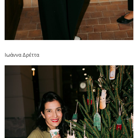
Ιωάννα Δρέττα