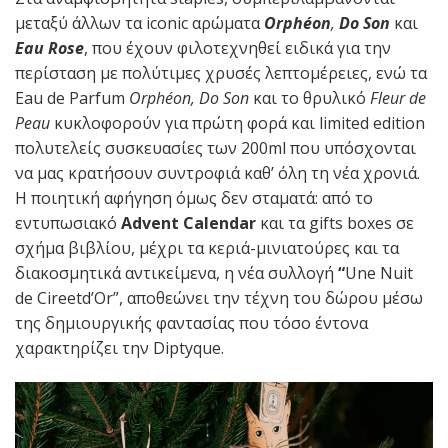
μεταξύ άλλων τα iconic αρώματα
Orphéon
,
Do Son
και
Eau Rose
, που έχουν φιλοτεχνηθεί ειδικά για την
περίσταση με πολύτιμες χρυσές λεπτομέρειες, ενώ τα
Eau de Parfum
Orphéon, Do Son
και το θρυλικό
Fleur de
Peau
κυκλοφορούν για πρώτη φορά και limited edition
πολυτελείς συσκευασίες των 200ml που υπόσχονται
να μας κρατήσουν συντροφιά καθ’ όλη τη νέα χρονιά.
Η ποιητική αφήγηση όμως δεν σταματά: από το
εντυπωσιακό
Advent Calendar
και τα gifts boxes σε
σχήμα βιβλίου, μέχρι τα κεριά-μινιατούρες και τα
διακοσμητικά αντικείμενα, η νέα συλλογή
“
Une Nuit
de Cireetd’Or”, αποθεώνει την τέχνη του δώρου μέσω
της δημιουργικής φαντασίας που τόσο έντονα
χαρακτηρίζει την Diptyque.