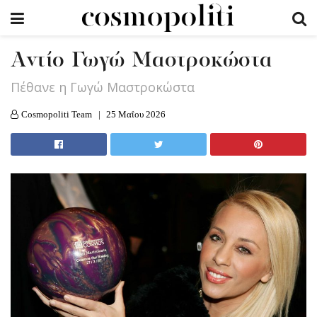
Αντίο Γωγώ Μαστροκώστα
Πέθανε η Γωγώ Μαστροκώστα
Cosmopoliti Team
25 Μαΐου 2026