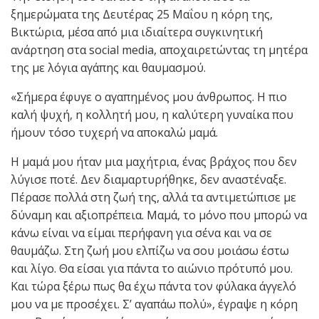
ξημερώματα της Δευτέρας 25 Μαΐου η κόρη της,
Βικτώρια, μέσα από μια ιδιαίτερα συγκινητική
ανάρτηση στα social media, αποχαιρετώντας τη μητέρα
της με λόγια αγάπης και θαυμασμού.
«Σήμερα έφυγε ο αγαπημένος μου άνθρωπος. Η πιο
καλή ψυχή, η κολλητή μου, η καλύτερη γυναίκα που
ήμουν τόσο τυχερή να αποκαλώ μαμά.
Η μαμά μου ήταν μια μαχήτρια, ένας βράχος που δεν
λύγισε ποτέ. Δεν διαμαρτυρήθηκε, δεν αναστέναξε.
Πέρασε πολλά στη ζωή της, αλλά τα αντιμετώπισε με
δύναμη και αξιοπρέπεια. Μαμά, το μόνο που μπορώ να
κάνω είναι να είμαι περήφανη για σένα και να σε
θαυμάζω. Στη ζωή μου ελπίζω να σου μοιάσω έστω
και λίγο. Θα είσαι για πάντα το αιώνιο πρότυπό μου.
Και τώρα ξέρω πως θα έχω πάντα τον φύλακα άγγελό
μου να με προσέχει. Σ’ αγαπάω πολύ», έγραψε η κόρη