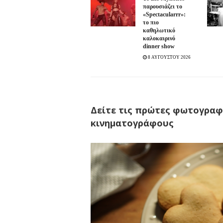
παρουσιάζει το
«Spectacularrr»:
το πιο
καθηλωτικό
καλοκαιρινό
dinner show
8 ΑΥΓΟΥΣΤΟΥ 2026
Δείτε τις πρώτες φωτογραφί
κινηματογράφους