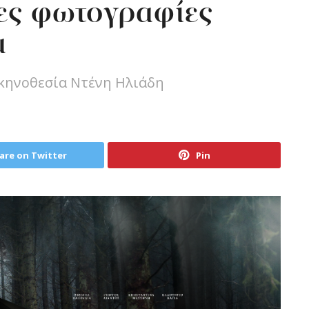
ες φωτογραφίες
α
σκηνοθεσία Ντένη Ηλιάδη
are on Twitter
Pin