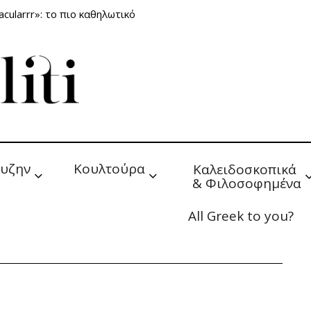
cularrr»: το πιο καθηλωτικό
υζην
Κουλτούρα
Καλειδοσκοπικά 
& Φιλοσοφημένα
All Greek to you?