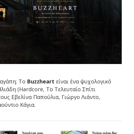
 αγάπη; Το
Buzzheart
είναι ένα ψυχολογικό
λιάδη (Hardcore, Το Τελευταίο Σπίτι
τους Εβελίνα Παπούλια, Γιώργο Λιάντο,
ούντιο Κάγια.
Δημήτρη μου,
Νιάου νιάου βρε