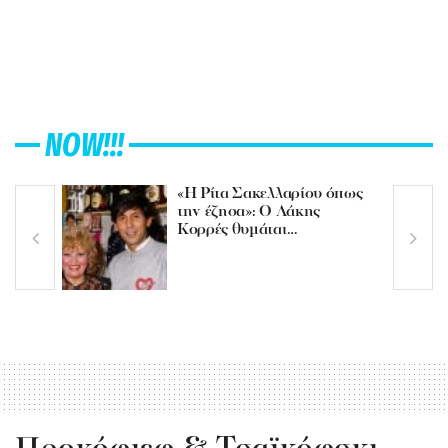
NOW!!!
«Η Ρίτα Σακελλαρίου όπως
την έζησα»: Ο Λάκης
Κορρές θυμάται…