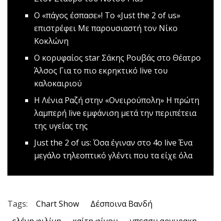
Ο «πάγος έσπασε»! Το «Just the 2 of us»
επιστρέφει
Mε παρουσιαστή τον Νίκο
Κοκλώνη
O κορυφαίος star Σάκης Ρουβάς στο Θέατρο
Άλσος
Για το πιο εκρηκτικό live του
καλοκαιριού
H Λένια Ραζή στην «Ονειρούπολη»
Η πρώτη
λαμπερή live εμφάνιση μετά την περιπέτεια
της υγείας της
Just the 2 οf us: Όσα έγιναν στο 4ο live
Ένα
μεγάλο τηλεοπτικό γλέντι που τα είχε όλα
Tags:
Chart Show
Δέσποινα Βανδή