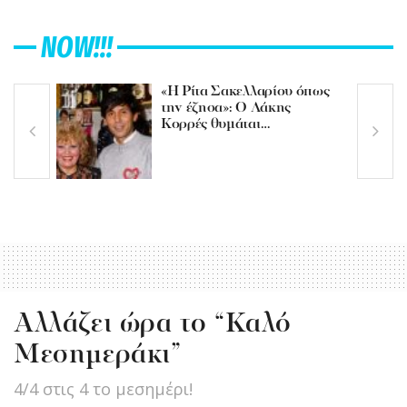
NOW!!!
«Η Ρίτα Σακελλαρίου όπως
την έζησα»: Ο Λάκης
Κορρές θυμάται…
Aλλάζει ώρα το “Καλό
Μεσημεράκι”
4/4 στις 4 το μεσημέρι!