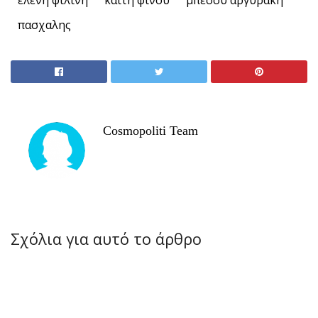
ελένη φιλίνη
καίτη φίνου
μπεσσυ αργυρακη
πασχαλης
Cosmopoliti Team
Σχόλια για αυτό το άρθρο