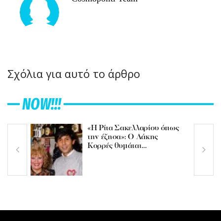
Σχόλια για αυτό το άρθρο
NOW!!!
«Η Ρίτα Σακελλαρίου όπως
την έζησα»: Ο Λάκης
Κορρές θυμάται…