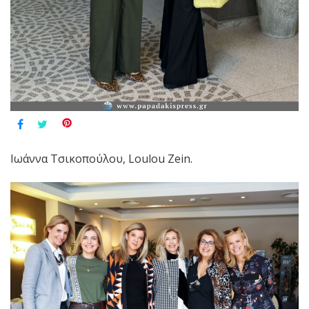
Ιωάννα Τσικοπούλου, Loulou Zein.