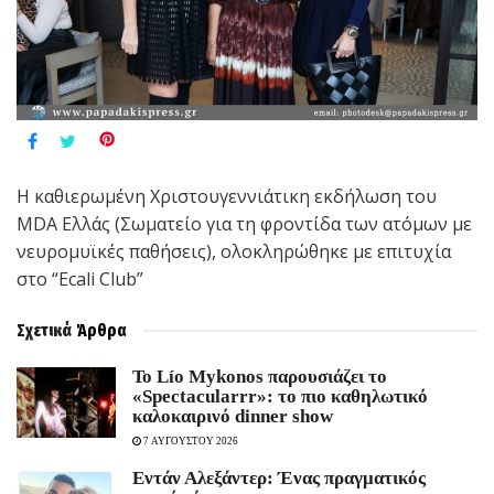
Η καθιερωμένη Χριστουγεννιάτικη εκδήλωση του
MDA Ελλάς (Σωματείο για τη φροντίδα των ατόμων με
νευρομυϊκές παθήσεις), ολοκληρώθηκε με επιτυχία
στο “Ecali Club”
Σχετικά
Άρθρα
Το Lío Mykonos παρουσιάζει το
«Spectacularrr»: το πιο καθηλωτικό
καλοκαιρινό dinner show
7 ΑΥΓΟΥΣΤΟΥ 2026
Εντάν Αλεξάντερ: Ένας πραγματικός