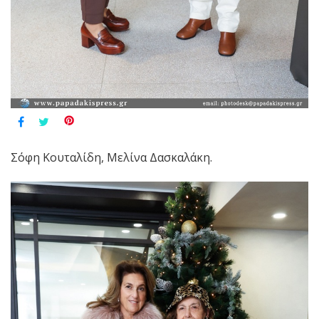
Σόφη Κουταλίδη, Μελίνα Δασκαλάκη.