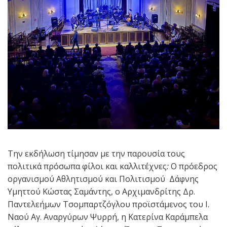
Την εκδήλωση τίμησαν με την παρουσία τους
πολιτικά πρόσωπα φίλοι και καλλιτέχνες
:
Ο πρόεδρος
οργανισμού Αθλητισμού και Πολιτισμού Δάφνης
Υμηττού Κώστας Σαμάντης, ο Αρχιμανδρίτης Δρ.
Παντελεήμων Τσομπαρτζόγλου προϊστάμενος του Ι.
Ναού Αγ. Αναργύρων Ψυρρή, η Κατερίνα Καράμπελα