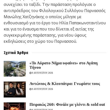
συνεχίσει το ταξίδι. Την παράσταση προλόγισε ο
αντιπρόεδρος του Φιλολογικού Συλλόγου Παρνασσός
Μανώλης Χατζηνάκης ο οποίος μίλησε με
ενθουσιασμό για το έργο του Ηλία Παπακωνσταντίνου
και για το έναυσμα που του δίνεται εξ αιτίας της
συγκεκριμένης παράστασης, για νέου ύφους
εκδηλώσεις στο χώρο του Παρνασσού
.
Σχετικά
Άρθρα
«Το Αόρατο Νήμα υφαίνει» στο Αγάπη
Τήνου
9 ΑΥΓΟΥΣΤΟΥ 2026
Αντώνιος & Κλεοπάτρα: Γνωρίστε τους
9 ΑΥΓΟΥΣΤΟΥ 2026
Πειραιώς 260: Φινάλε με γλέντι & sold out
9 ΑΥΓΟΥΣΤΟΥ 2026