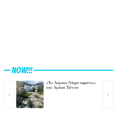
NOW!!!
«Το Αόρατο Νήμα υφαίνει»
στο Αγάπη Τήνου