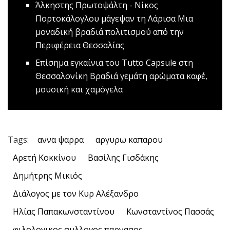
Άλκηστης Πρωτοψάλτη - Νίκος
Πορτοκάλογλου μάγεψαν τη Λάρισα
Μια
μοναδική βραδιά πολιτισμού από την
Περιφέρεια Θεσσαλίας
Επίσημα εγκαίνια του Tutto Capsule στη
Θεσσαλονίκη
Bραδιά γεμάτη αρώματα καφέ,
μουσική και χαμόγελα
Tags:
αννα ψαρρα
αργυρω καπαρου
Αρετή Κοκκίνου
Βασίλης Γισδάκης
Δημήτρης Μικιός
Διάλογος με τον Κυρ Αλέξανδρο
Ηλίας Παπακωνσταντίνου
Κωνσταντίνος Πασσάς
φιλολογικος συλλογος παρνασος