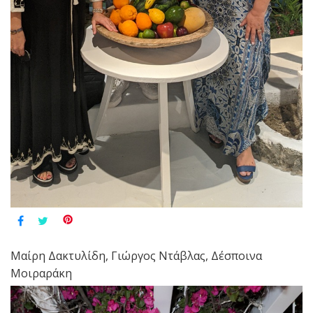
Μαίρη Δακτυλίδη, Γιώργος Ντάβλας, Δέσποινα
Μοιραράκη