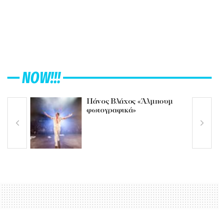
NOW!!!
Πάνος Βλάχος «Άλμπουμ
φωτογραφικά»