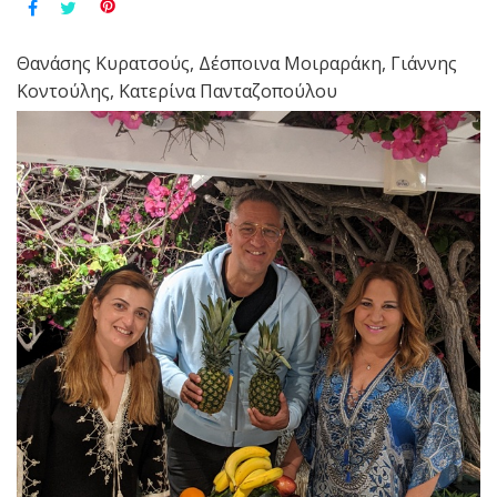
Θανάσης Κυρατσούς, Δέσποινα Μοιραράκη, Γιάννης
Κοντούλης, Κατερίνα Πανταζοπούλου