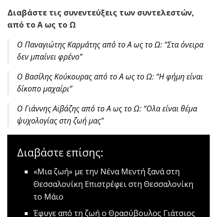
Διαβάστε τις συνεντεύξεις των συντελεστών,
από το Α ως το Ω
Ο Παναγιώτης Καρμάτης από το Α ως το Ω: “Στα όνειρα
δεν μπαίνει φρένο”
Ο Βασίλης Κούκουρας από το Α ως το Ω: “Η φήμη είναι
δίκοπο μαχαίρι”
Ο Γιάννης Αϊβάζης από το Α ως το Ω: “Oλα είναι θέμα
ψυχολογίας στη ζωή μας”
Διαβάστε επίσης:
«Μια ζωή» με την Νένα Μεντή ξανά στη
Θεσσαλονίκη
Επιστρέφει στη Θεσσαλονίκη
το Μάιο
Έφυγε από τη ζωή ο Θρασύβουλος Γιάτσιος