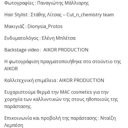
Φωτογραφίες : Παναγιώτης Μάλλιαρης
Ηαir Stylist : Στάθης Λίτσας – Cut_n_chemistry team
Mακιγιάζ : Dionysia_Protos
Eνδυματολόγος : Ελένη Μπλέτσα
Backstage video : AIKOR PRODUCTION
Η φωτογράφιση πραγματοποιήθηκε στο στούντιο της
ΑΙΚΟR
Kαλλιτεχνική επιμέλεια : ΑIKOR PRODUCTION
Ευχαριστούμε θερμά την MAC cosmetics για την
χορηγία των καλλυντικών της στους ηθοποιούς της
παράστασης.
Επικοινωνία και προβολή της παράστασης : Νταίζη
Λεμπέση