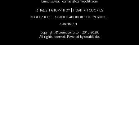
Επικοινωνία:
contact@cosmopoliti.com
ΔΗΛΩΣΗ ΑΠΟΡΡΗΤΟΥ
ΠΟΛΙΤΙΚΗ COOKIES
ΟΡΟΙ ΧΡΗΣΗΣ
ΔΗΛΩΣΗ ΑΠΟΠΟΙΗΣΗΣ ΕΥΘΥΝΗΣ
ΔΙΑΦΗΜΙΣΗ
Copyright © cosmopoliti.com 2013-2020.
All rights reserved. Powered by
double dot