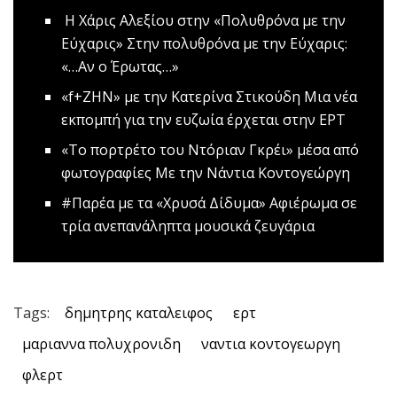
Η Χάρις Αλεξίου στην «Πολυθρόνα με την
Εύχαρις»
Στην πολυθρόνα με την Εύχαρις:
«…Αν ο Έρωτας…»
«f+ΖΗΝ» με την Κατερίνα Στικούδη
Μια νέα
εκπομπή για την ευζωία έρχεται στην ΕΡΤ
«Το πορτρέτο του Ντόριαν Γκρέι» μέσα από
φωτογραφίες
Με την Νάντια Κοντογεώργη
#Παρέα με τα «Χρυσά Δίδυμα»
Αφιέρωμα σε
τρία ανεπανάληπτα μουσικά ζευγάρια
Tags:
δημητρης καταλειφος
ερτ
μαριαννα πολυχρονιδη
ναντια κοντογεωργη
φλερτ