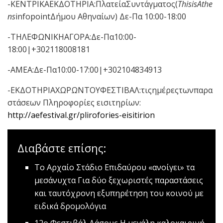
-ΚΕΝΤΡΙΚΑΕΚΔΟΤΗΡΙΑ:ΠλατείαΣυντάγματος(
ThisisAthe
ns
infopointΔήμου Αθηναίων) Δε-Πα 10:00-18:00
-ΤΗΛΕΦΩΝΙΚΗΑΓΟΡΑ:Δε-Πα10:00-
18:00|+302118008181
-ΑΜΕΑ:Δε-Πα10:00-17:00|+302104834913
-ΕΚΔΟΤΗΡΙΑΧΩΡΩΝΤΟΥΦΕΣΤΙΒΑΛ:τιςημέρεςτωνπαρα
στάσεων Πληροφορίες εισιτηρίων:
http://aefestival.gr/plirofories-eisitirion
Διαβάστε επίσης:
Το Αρχαίο Στάδιο Επιδαύρου «ανοίγει» τα
μεσάνυχτα
Για δύο ξεχωριστές παραστάσεις
και ταυτόχρονη εξυπηρέτηση του κοινού με
ειδικά δρομολόγια