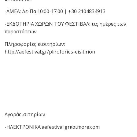
-ΑΜΕΑ: Δε-Πα 10:00-17:00 | +30 2104834913
-ΕΚΔΟΤΗΡΙΑ ΧΩΡΩΝ ΤΟΥ ΦΕΣΤΙΒΑΛ: τις ημέρες των
παραστάσεων
Πληροφορίες εισιτηρίων:
http://aefestival.gr/plirofories-eisitirion
Αγοράεισιτηρίων
-ΗΛΕΚΤΡΟΝΙΚΑ:aefestival.grκαιmore.com