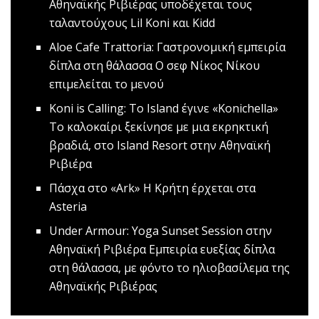
Αθηναϊκής Ριβιέρας υποδέχεται τους
ταλαντούχους Lil Koni και Kidd
Aloe Cafe Trattoria: Γαστρονομική εμπειρία
δίπλα στη θάλασσα
Ο σεφ Νίκος Νίκου
επιμελείται το μενού
Koni is Calling: Το Island έγινε «Konichella»
Το καλοκαίρι ξεκίνησε με μια εκρηκτική
βραδιά, στο Island Resort στην Αθηναϊκή
Ριβιέρα
Πάσχα στο «Ark»
Η Κρήτη έρχεται στα
Asteria
Under Armour: Yoga Sunset Session στην
Αθηναϊκή Ριβιέρα
Eμπειρία ευεξίας δίπλα
στη θάλασσα, με φόντο το ηλιοβασίλεμα της
Αθηναϊκής Ριβιέρας