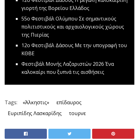
12ο Φεστιβάλ Δάσους
Η μεγάλη καλοκαιρινή
γιορτή της Βορείου Ελλάδος
55ο Φεστιβάλ Ολύμπου
Σε σημαντικούς
πολιτιστικούς και αρχαιολογικούς χώρους
της Πιερίας
12ο Φεστιβάλ Δάσους
Με την υπογραφή του
ΚΘΒΕ
Φεστιβάλ Μονής Λαζαριστών 2026
Ένα
καλοκαίρι που ξυπνά τις αισθήσεις
Tags:
«Άλκηστις»
επίδαυρος
Ευριπίδης Λασκαρίδης
τουρνε