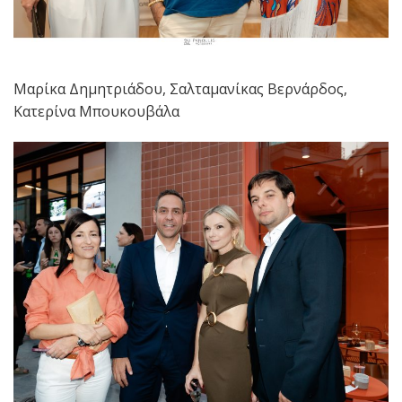
Μαρίκα Δημητριάδου, Σαλταμανίκας Βερνάρδος,
Κατερίνα Μπουκουβάλα