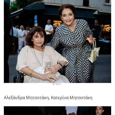
Αλεξάνδρα Μητσοτάκη, Κατερίνα Μητσοτάκη