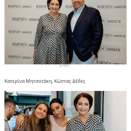
Κατερίνα Μητσοτάκη, Κώστας Δέδες