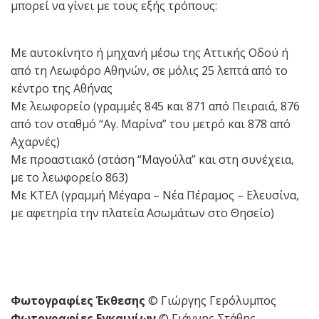
μπορεί να γίνει με τους εξής τρόπους:
Με αυτοκίνητο ή μηχανή μέσω της Αττικής Οδού ή
από τη Λεωφόρο Αθηνών, σε μόλις 25 λεπτά από το
κέντρο της Αθήνας
Με λεωφορείο (γραμμές 845 και 871 από Πειραιά, 876
από τον σταθμό “Αγ. Μαρίνα” του μετρό και 878 από
Αχαρνές)
Με προαστιακό (στάση “Μαγούλα” και στη συνέχεια,
με το λεωφορείο 863)
Με ΚΤΕΛ (γραμμή Μέγαρα – Νέα Πέραμος – Ελευσίνα,
με αφετηρία την πλατεία Ασωμάτων στο Θησείο)
Φωτογραφίες Έκθεσης
© Γιώργης Γερόλυμπος
Φωτογραφίες Εγκαινίων
© Γιάννης Στάθης