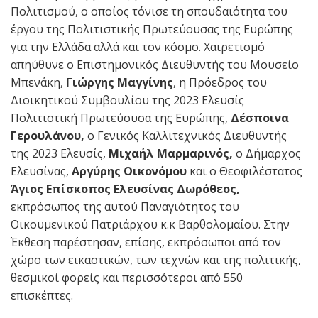
Πολιτισμού, ο οποίος τόνισε τη σπουδαιότητα του
έργου της Πολιτιστικής Πρωτεύουσας της Ευρώπης
για την Ελλάδα αλλά και τον κόσμο​. Xαιρετισμό
απηύθυνε ο Επιστημονικός Διευθυντής του Μουσείο
Μπενάκη,
Γιώργης Μαγγίνης
, η Πρόεδρος του
Διοικητικού Συμβουλίου της 2023 Ελευσίς
Πολιτιστική Πρωτεύουσα της Ευρώπης,
Δέσποινα
Γερουλάνου,
ο Γενικός Καλλιτεχνικός Διευθυντής
της 2023 Ελευσίς,
Μιχαήλ Μαρμαρινός,
ο Δήμαρχος
Ελευσίνας,
Αργύρης Οικονόμου
και ο Θεοφιλέστατος
Άγιος Επίσκοπος Ελευσίνας Δωρόθεος,
εκπρόσωπος της αυτού Παναγιότητος του
Οικουμενικού Πατριάρχου κ.κ Βαρθολομαίου. Στην
Έκθεση παρέστησαν, επίσης, εκπρόσωποι από τον
χώρο των εικαστικών, των τεχνών και της πολιτικής,
θεσμικοί φορείς και περισσότεροι από 550
επισκέπτες.