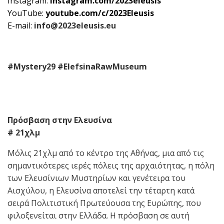
Instagram:
instagram
.
com
/2023
eleusis
YouTube:
youtube
.
com
/
c
/2023
Eleusis
E-mail:
info
@2023
eleusis
.
eu
#Mystery29 #ElefsinaRawMuseum
Πρόσβαση στην Ελευσίνα
# 21χλμ
Μόλις 21χλμ από το κέντρο της Αθήνας, μια από τις
σημαντικότερες ιερές πόλεις της αρχαιότητας, η πόλη
των Ελευσίνιων Μυστηρίων και γενέτειρα του
Αισχύλου, η Ελευσίνα αποτελεί την τέταρτη κατά
σειρά Πολιτιστική Πρωτεύουσα της Ευρώπης, που
φιλοξενείται στην Ελλάδα. Η πρόσβαση σε αυτή