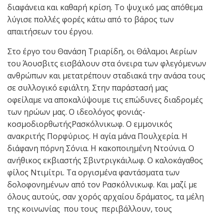
διαφάνεια και καθαρή κρίση. Το ψυχικό μας απόθεμα
λύγισε πολλές φορές κάτω από το βάρος των
απαιτήσεων του έργου.
Στο έργο του Θανάση Τριαρίδη, οι Θάλαμοι Αερίων
του Άουσβιτς εισβάλουν στα όνειρα των φλεγόμενων
ανθρώπων και μετατρέπουν σταδιακά την ανάσα τους
σε συλλογικό εφιάλτη. Στην παράστασή μας
οφείλαμε να αποκαλύψουμε τις επώδυνες διαδρομές
των ηρώων μας. Ο ιδεολόγος φονιάς-
κοσμοδιορθωτήςΡασκόλνικωφ. Ο εμμονικός
ανακριτής Πορφύριος. Η αγία μάνα Πουλχερία. Η
διάφανη πόρνη Σόνια. Η κακοποιημένη Ντούνια. Ο
ανήθικος εκβιαστής Σβιντριγκάιλωφ. Ο καλοκάγαθος
φίλος Ντιμίτρι. Τα οργισμένα φαντάσματα των
δολοφονημένων από τον Ρασκόλνικωφ. Και μαζί με
όλους αυτούς, σαν χορός αρχαίου δράματος, τα μέλη
της κοινωνίας που τους περιβάλλουν, τους