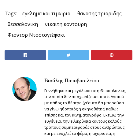
Tags:
εγκλημα και τιμωρια
θανασης τριαριδης
θεσσαλονικη
νικαιτη κοντουρη
Φιόντορ Ντοστογιέφσκι
Βασίλης Παπαβασιλείου
Γεννήθηκα και μεγάλωσα στη Θεσσαλονίκη,
την οποία δεν αποχωρίζομαι ποτέ. Αγαπώ
με πάθος το θέατρο (γι'αυτό θα μπορούσα
να γίνω ηθοποιός ή σκηνοθέτης) καθώς
επίσης και τον κινηματογράφο. Εκτιμώ την
ευγένεια, την ειλικρίνεια και τους καλούς
τρόπους συμπεριφοράς στους ανθρώπους
και με ενοχλεί το ψέμα, η αχαριστία, η