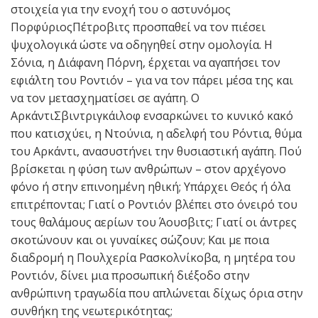
στοιχεία για την ενοχή του ο αστυνόμος
ΠορφύριοςΠέτροβιτς προσπαθεί να τον πιέσει
ψυχολογικά ώστε να οδηγηθεί στην ομολογία. Η
Σόνια, η Διάφανη Πόρνη, έρχεται να αγαπήσει τον
εφιάλτη του Ροντιόν – για να τον πάρει μέσα της και
να τον μετασχηματίσει σε αγάπη. Ο
ΑρκάντιΣβιντριγκάιλοφ ενσαρκώνει το κυνικό κακό
που κατισχύει, η Ντούνια, η αδελφή του Ρόντια, θύμα
του Αρκάντι, ανασυστήνει την θυσιαστική αγάπη. Πού
βρίσκεται η φύση των ανθρώπων – στον αρχέγονο
φόνο ή στην επινοημένη ηθική; Υπάρχει Θεός ή όλα
επιτρέπονται; Γιατί ο Ροντιόν βλέπει στο όνειρό του
τους θαλάμους αερίων του Άουσβιτς; Γιατί οι άντρες
σκοτώνουν και οι γυναίκες σώζουν; Και με ποια
διαδρομή η Πουλχερία Ρασκολνίκοβα, η μητέρα του
Ροντιόν, δίνει μια προσωπική διέξοδο στην
ανθρώπινη τραγωδία που απλώνεται δίχως όρια στην
συνθήκη της νεωτερικότητας;