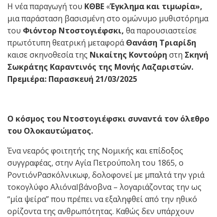
Η νέα παραγωγή του
ΚΘΒΕ
«
Έγκλημα και τιμωρία»,
μια παράσταση βασισμένη στο ομώνυμο μυθιστόρημα
του
Φιόντορ Ντοστογιέφσκι,
θα παρουσιαστείσε
πρωτότυπη θεατρική μεταφορά
Θανάση Τριαρίδη
καισε σκηνοθεσία της
Νικαίτης Κοντούρη
στη
Σκηνή
Σωκράτης Καραντινός της Μονής Λαζαριστών.
Πρεμιέρα: Παρασκευή 21/03/2025
Ο κόσμος του Ντοστογιέφσκι συναντά τον όλεθρο
του Ολοκαυτώματος.
Ένα νεαρός φοιτητής της Νομικής και επίδοξος
συγγραφέας, στην Αγία Πετρούπολη του 1865, ο
ΡοντιόνΡασκόλνικωφ, δολοφονεί με μπαλτά την γριά
τοκογλύφο ΑλιόναΙβάνοβνα – λογαριάζοντας την ως
“μία ψείρα” που πρέπει να εξαληφθεί από την ηθικό
ορίζοντα της ανθρωπότητας. Καθώς δεν υπάρχουν