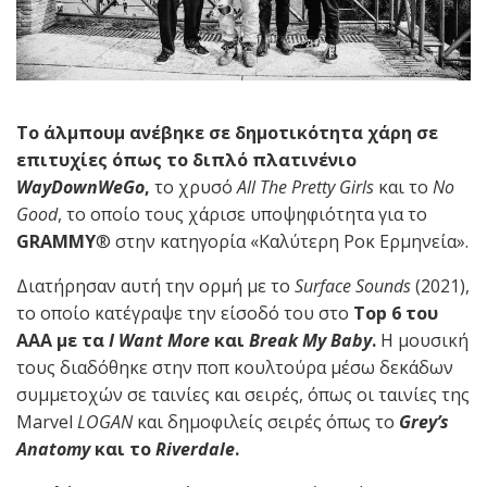
Το άλμπουμ ανέβηκε σε δημοτικότητα χάρη σε
επιτυχίες όπως το διπλό πλατινένιο
WayDownWeGo
,
το χρυσό
All The Pretty Girls
και το
No
Good
, το οποίο τους χάρισε υποψηφιότητα για το
GRAMMY
® στην κατηγορία «Καλύτερη Ροκ Ερμηνεία».
Διατήρησαν αυτή την ορμή με το
Surface Sounds
(2021),
το οποίο κατέγραψε την είσοδό του στο
Top
6 του
AAA
με τα
I Want More
και
Break My Baby
.
Η μουσική
τους διαδόθηκε στην ποπ κουλτούρα μέσω δεκάδων
συμμετοχών σε ταινίες και σειρές, όπως οι ταινίες της
Marvel
LOGAN
και δημοφιλείς σειρές όπως το
Grey
’s
Anatomy
και το
Riverdale
.