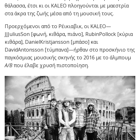
θάλασσα, έτσι κι οι KALEO πλοηγούνται με μαεστρία
στα άκρα της ζωής μέσα από τη μουσική τους.
Προερχόμενοι από το Ρέικιαβικ, οι KALEO—
JJJuliusSon [φωνή, κιθάρα, πιάνο], RubinPollock [κύρια
κιθάρα], DanielKristjansson [μπάσο] και
DavidAntonsson [τύμπανα]—ήρθαν στο προσκήνιο της
παγκόσμιας μουσικής σκηνής το 2016 με το άλμπουμ
A
/B
που έλαβε χρυσή πιστοποίηση.