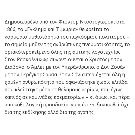
Δημοσιευμένο από τον Φιόντορ Ντοστογιέφσκι στα
1866, το «Έγκλημα και Τιμωρία» θεωρείται το
κορυφαίο μυθιστόρημα του παγκόσμιου πολιτισμού –
το σημείο μηδεν της ανθρώπινης πνευματικότητας, το
οριακότεροκείμενο όλης της δυτικής λογοτεχνίας.
Στον Ρασκόλνικωφ συναντιούνται ο Χριστόςμε τον
Διάβολο, ο Άμλετ με τον Υπεράνθρωπο, ο Δον Ζουάν
με τον ΓκρέγκορΣάμσα. Στην Σόνια περιέχεται όλη η
χαμένη ανθρωπότητα που σφαγιάστηκε χωρίς ελπίδα,
που κλείστηκε μέσα σε θαλάμους αερίων, που έγινε
καπνός σε καμινάδες κρεματορίων – κι όμως, και πέρα
από κάθε λογική προσδοκία, γυρεύει να δικαιωθεί όχι
δια της εκδίκησης αλλά δια της αγάπης.