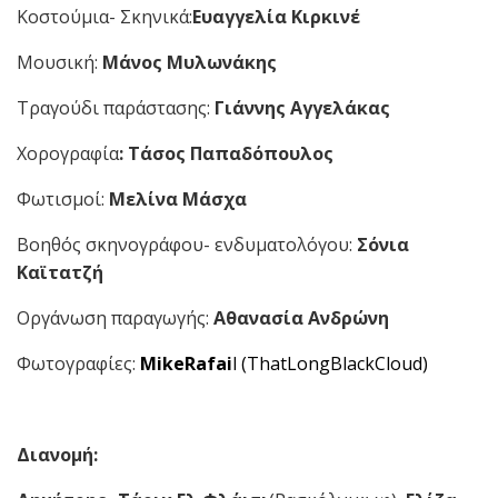
Κοστούμια- Σκηνικά:
Ευαγγελία Κιρκινέ
Μουσική:
Μάνος Μυλωνάκης
Τραγούδι παράστασης:
Γιάννης Αγγελάκας
Χορογραφία
: Τάσος Παπαδόπουλος
Φωτισμοί:
Μελίνα Μάσχα
Βοηθός σκηνογράφου- ενδυματολόγου:
Σόνια
Καϊτατζή
Οργάνωση παραγωγής:
Αθανασία Ανδρώνη
Φωτογραφίες:
MikeRafai
l (ThatLongBlackCloud)
Διανομή: