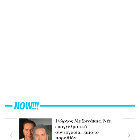
NOW!!!
Γιώργος Μαζωνάκης: Νέα
επαγγελματική
συνεργασία… από το
παρελθόν