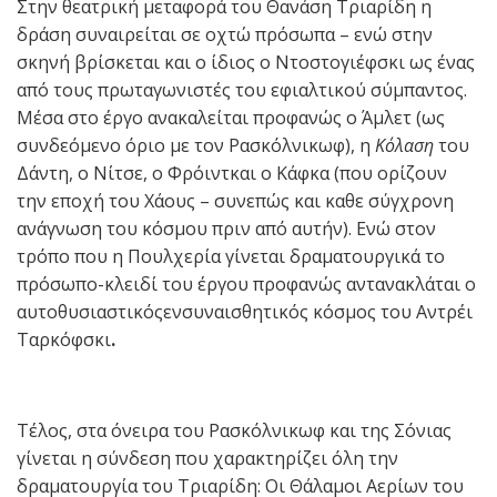
Στην θεατρική μεταφορά του Θανάση Τριαρίδη η
δράση συναιρείται σε οχτώ πρόσωπα – ενώ στην
σκηνή βρίσκεται και ο ίδιος ο Ντοστογιέφσκι ως ένας
από τους πρωταγωνιστές του εφιαλτικού σύμπαντος.
Μέσα στο έργο ανακαλείται προφανώς ο Άμλετ (ως
συνδεόμενο όριο με τον Ρασκόλνικωφ), η
Κόλαση
του
Δάντη, ο Νίτσε, ο Φρόιντκαι ο Κάφκα (που ορίζουν
την εποχή του Χάους – συνεπώς και καθε σύγχρονη
ανάγνωση του κόσμου πριν από αυτήν). Ενώ στον
τρόπο που η Πουλχερία γίνεται δραματουργικά το
πρόσωπο-κλειδί του έργου προφανώς αντανακλάται ο
αυτοθυσιαστικόςενσυναισθητικός κόσμος του Αντρέι
Ταρκόφσκι
.
Τέλος, στα όνειρα του Ρασκόλνικωφ και της Σόνιας
γίνεται η σύνδεση που χαρακτηρίζει όλη την
δραματουργία του Τριαρίδη: Οι Θάλαμοι Αερίων του