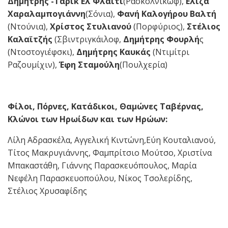
Δημήτρης -Τάρικ Ελ Φλάιτι
(Ρασκόλνικωφ),
Ελίζα
Χαραλαμπογιάννη
(Σόνια),
Φανή Καλογήρου Βαλτή
(Ντούνια),
Χρίστος Στυλιανού
(Πορφύριος),
Στέλιος
Καλαϊτζής
(Σβιντριγκάιλοφ,
Δημήτρης Φουρλή
ς
(Ντοστογιέφσκι),
Δημήτρης Καυκάς
(Ντιμίτρι
Ραζουμίχιν),
Έφη Σταμούλη
(Πουλχερία)
Φίλοι, Πόρνες, Κατάδικοι, Θαμώνες Ταβέρνας,
Κλώνοι των Ηρωίδων και των Ηρώων:
Λίλη Αδρασκέλα, Αγγελική Κιντώνη,Εύη Κουταλιανού,
Τίτος Μακρυγιάννης, Φαμπρίτσιο Μούτσο, Χριστίνα
Μπακαστάθη, Γιάννης Παρασκευόπουλος, Μαρία
Νεφέλη Παρασκευοπούλου, Νίκος Τσολερίδης,
Στέλιος Χρυσαφίδης