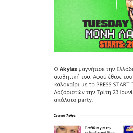
Ο
Akylas
μαγνήτισε την Ελλάδα
αισθητική του. Αφού έθισε του
καλοκαίρι με το PRESS START
Λαζαριστών την Τρίτη 23 Ιουνί
απόλυτο party.
Σχετικά
Άρθρα
Γενέθλια για την
εκθαμβωτική Ρίκα