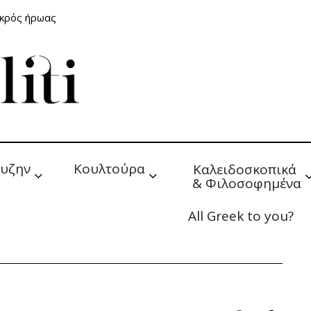
ικρός ήρωας
υζην
Κουλτούρα
Καλειδοσκοπικά 
& Φιλοσοφημένα
All Greek to you?