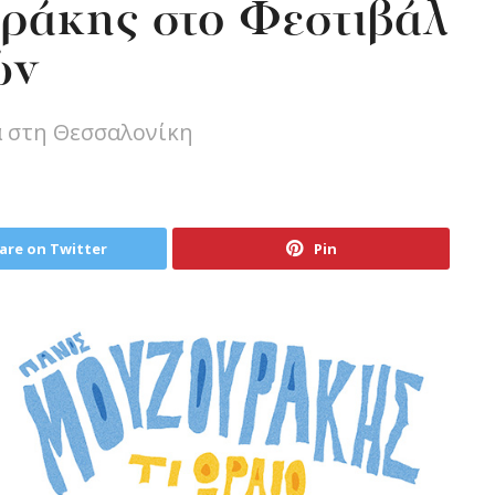
ράκης στο Φεστιβάλ
ών
α στη Θεσσαλονίκη
are on Twitter
Pin