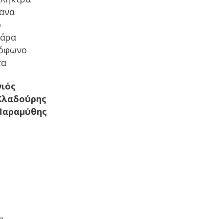
ανα
ο
θάρα
ξόφωνο
τα
νιός
Κλαδούρης
Παραμύθης