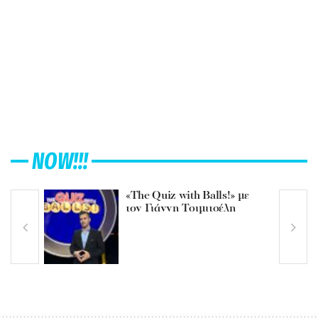
NOW!!!
«The Quiz with Balls!» με
τον Γιάννη Τσιμιτσέλη