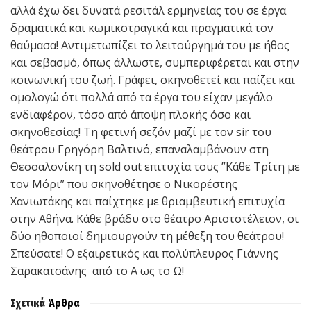
αλλά έχω δει δυνατά ρεσιτάλ ερμηνείας του σε έργα
δραματικά και κωμικοτραγικά και πραγματικά τον
θαύμασα! Αντιμετωπίζει το λειτούργημά του με ήθος
και σεβασμό, όπως άλλωστε, συμπεριφέρεται και στην
κοινωνική του ζωή. Γράφει, σκηνοθετεί και παίζει και
ομολογώ ότι πολλά από τα έργα του είχαν μεγάλο
ενδιαφέρον, τόσο από άποψη πλοκής όσο και
σκηνοθεσίας! Τη φετινή σεζόν μαζί με τον sir του
θεάτρου Γρηγόρη Βαλτινό, επαναλαμβάνουν στη
Θεσσαλονίκη τη sold out επιτυχία τους ”Κάθε Τρίτη με
τον Μόρι” που σκηνοθέτησε ο Νικορέστης
Χανιωτάκης και παίχτηκε με θριαμβευτική επιτυχία
στην Αθήνα. Κάθε βράδυ στο θέατρο Αριστοτέλειον, οι
δύο ηθοποιοί δημιουργούν τη μέθεξη του θεάτρου!
Σπεύσατε! Ο εξαιρετικός και πολύπλευρος Γιάννης
Σαρακατσάνης από το Α ως το Ω!
Σχετικά
Άρθρα