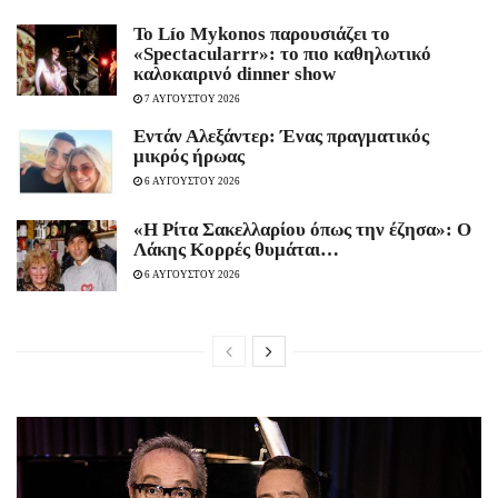
Το Lío Mykonos παρουσιάζει το
«Spectacularrr»: το πιο καθηλωτικό
καλοκαιρινό dinner show
7 ΑΥΓΟΥΣΤΟΥ 2026
Εντάν Αλεξάντερ: Ένας πραγματικός
μικρός ήρωας
6 ΑΥΓΟΥΣΤΟΥ 2026
«Η Ρίτα Σακελλαρίου όπως την έζησα»: Ο
Λάκης Κορρές θυμάται…
6 ΑΥΓΟΥΣΤΟΥ 2026