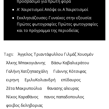
προσβάσιμο για πρώτη φορά
A' Xαιρετισμοί
Απόψε οι Α΄ Χαιρετισμοί
Εκκλησιάζουσες-Γυναίκες στην εξουσία:
Πρώτες φωτογραφίες
Πρώτες φωτογραφίες
και το πρόγραμμα της περιοδείας
Tags:
Άγγελος Τριαντάφυλλου Γιλμάζ Χουσμέν
Άλκης Μπακογιάννης
Βάσω Καβαλιεράτου
Γαλήνη Χατζηπασχάλη
Γιάννης Κότσιφας
ειρηνη
ΕμιλυΚολιανδρή
επίδαυρος
Ζέτα Μακρυπούλια
θανασης αλευρας
Νίκος Καραθάνος
πανος παπαδοπουλος
φοιβος δεληβοριας