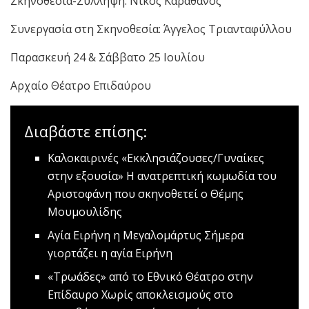
Σκηνοθεσία-Σύλληψη: Νίκος Καραθάνος
Συνεργασία στη Σκηνοθεσία: Άγγελος Τριανταφύλλου
Παρασκευή 24 & Σάββατο 25 Ιουλίου
Αρχαίο Θέατρο Επιδαύρου
Διαβάστε επίσης:
Καλοκαιρινές «Εκκλησιάζουσες/Γυναίκες
στην εξουσία»
Η ανατρεπτική κωμωδία του
Αριστοφάνη που σκηνοθετεί ο Θέμης
Μουμουλίδης
Αγία Ειρήνη η Μεγαλομάρτυς
Σήμερα
γιορτάζει η αγία Ειρήνη
«Τρωάδες» από το Εθνικό Θέατρο στην
Επίδαυρο
Χωρίς αποκλεισμούς στο