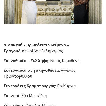
Διασκευή – Πρωτότυπο Κείμενο –
Τραγούδια:
Φοίβος Δεληβοριάς
Σκηνοθεσία – Σύλληψη:
Νίκος Καραθάνος
Συνεργασία στη σκηνοθεσία:
Άγγελος
Τριανταφύλλου
Συνεργάτις δραματουργός:
ΈριΚύργια
Σκηνικά:
Εύα Μανιδάκη
Κοστούμια:
Άγγελος Μέντης