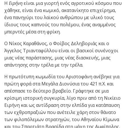
H
Ειρήνη
είναι μια γιορτή ενός αγροτικού κόσμου που
χάθηκε, είναι ένα κωμικό, ακατανίκητο επιχείρημα,
ένα πανηγύρι του λαϊκού ανθρώπου με υλικό τους
ίδιους τους καπνούς του πολέμου, ένας αναμμένος
μπερντές μέσα στη φρίκη.
Ο Νίκος Καραθάνος, ο Φοίβος Δεληβοριάς και ο
Άγγελος Τριανταφύλλου είναι οι βασικοί συνένοχοι
μιας νέας παράστασης, μιας νέας διασκευής, μιας
απάντησης στην τρέλα με την τρέλα.
Η πρωτότυπη κωμωδία του Αριστοφάνη ανέβηκε για
πρώτη φορά στα Μεγάλα Διονύσια του 421 π.Χ. και
απέσπασε το δεύτερο βραβείο. Γράφτηκε σε μια
κρίσιμη ιστορική συγκυρία, λίγο πριν από τη Νικίειο
Ειρήνη και ως αντίδραση στην ελπίδα για κατάπαυση
των εχθροπραξιών που ανέτειλε χάρη στον θάνατο
των φιλοπόλεμων στρατηγών, του Αθηναίου Κίμωνα
και του Σπαρτιάτη Βρασίδα στη μάχη της Αμφίπολης.