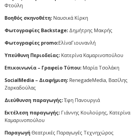
Φτούλη
Βοηθός σκηνοθέτη:
Ναυσικά Κίρκη
Φωτογραφίες
Backstage
:
Δημήτρης Μακρής
Φωτογραφίες p
romo
:
ΕλίναΓιουνανλή
Υπεύθυνη Περιοδείας:
Κατερίνα Καμαρινοπούλου
Επικοινωνία – Γραφείο Τύπου:
Μαρία Τσολάκη
SocialMedia
– Διαφήμιση:
RenegadeMedia, Βασίλης
Ζαρκαδούλας
Διεύθυνση παραγωγής:
Έφη Πανουργιά
Εκτέλεση παραγωγής:
Γιάννης Κουλούρης, Κατερίνα
Καμαρινοπούλου
Παραγωγή
Θεατρικές Παραγωγές Τεχνηχώρος