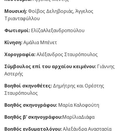
Μουσική:
Φοίβος Δεληβοριάς, Άγγελος
Τριανταφύλλου
Φωτισμοί:
ΕλίζαΑλεξανδροπούλου
Κίνηση:
Αμάλια Μπένετ
Χορογραφία:
Αλέξανδρος Σταυρόπουλος
Σύμβουλος επί του αρχαίου κειμένου:
Γιάννης
Αστερής
Βοηθοί σκηνοθέτες:
Δημήτρης και Ορέστης
Σταυρόπουλος
Βοηθός σκηνογράφου:
Μαρία Καλοφούτη
B
οηθός β’ σκηνογράφου:
ΜαρίλιαΔιάφα
Βοηθός ενδυματολόγου:
Αλεξάνδρα Αναστασία