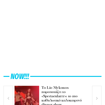
NOW!!!
Το Lío Mykonos
παρουσιάζει το
«Spectacularrr»: το πιο
καθηλωτικό καλοκαιρινό
dinner show