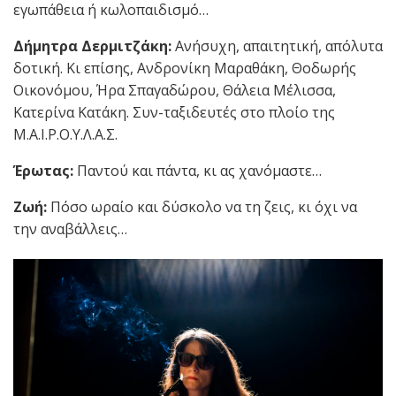
εγωπάθεια ή κωλοπαιδισμό…
Δήμητρα Δερμιτζάκη:
Ανήσυχη, απαιτητική, απόλυτα
δοτική. Κι επίσης, Ανδρονίκη Μαραθάκη, Θοδωρής
Οικονόμου, Ήρα Σπαγαδώρου, Θάλεια Μέλισσα,
Κατερίνα Κατάκη. Συν-ταξιδευτές στο πλοίο της
Μ.Α.Ι.Ρ.Ο.Υ.Λ.Α.Σ.
Έρωτας:
Παντού και πάντα, κι ας χανόμαστε…
Ζωή:
Πόσο ωραίο και δύσκολο να τη ζεις, κι όχι να
την αναβάλλεις…