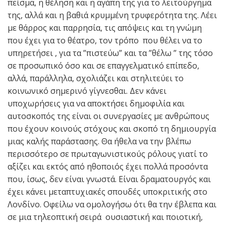
πείσμα, η θέληση και η αγάπη της για το λειτούργημα
της, αλλά και η βαθιά κρυμμένη τρυφερότητα της. Λέει
με θάρρος και παρρησία, τις απόψεις και τη γνώμη
που έχει για το θέατρο, τον τρόπο που θέλει να το
υπηρετήσει , για τα ”πιστεύω” και τα ”θέλω ” της τόσο
σε προσωπικό όσο και σε επαγγελματικό επίπεδο,
αλλά, παράλληλα, σχολιάζει και στηλιτεύει το
κοινωνικό σημερινό γίγνεσθαι. Δεν κάνει
υποχωρήσεις για να αποκτήσει δημοφιλία και
αυτοσκοπός της είναι οι συνεργασίες με ανθρώπους
που έχουν κοινούς στόχους και σκοπό τη δημιουργία
μιας καλής παράστασης. Θα ήθελα να την βλέπω
περισσότερο σε πρωταγωνιστικούς ρόλους γιατί το
αξίζει και εκτός από ηθοποιός έχει πολλά προσόντα
που, ίσως, δεν είναι γνωστά. Είναι δραματουργός και
έχει κάνει μεταπτυχιακές σπουδές υποκριτικής στο
Λονδίνο. Οφείλω να ομολογήσω ότι θα την έβλεπα και
σε μια τηλεοπτική σειρά ουσιαστική και ποιοτική,