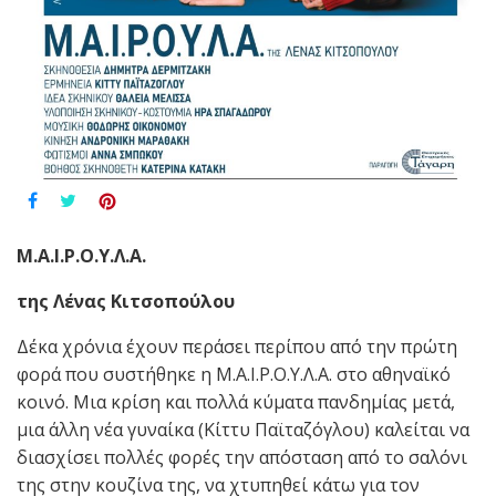
Μ.Α.Ι.Ρ.Ο.Υ.Λ.Α.
της Λένας Κιτσοπούλου
Δέκα χρόνια έχουν περάσει περίπου από την πρώτη
φορά που συστήθηκε η Μ.Α.Ι.Ρ.Ο.Υ.Λ.Α. στο αθηναϊκό
κοινό. Μια κρίση και πολλά κύματα πανδημίας μετά,
μια άλλη νέα γυναίκα (Κίττυ Παϊταζόγλου) καλείται να
διασχίσει πολλές φορές την απόσταση από το σαλόνι
της στην κουζίνα της, να χτυπηθεί κάτω για τον