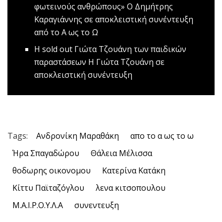
φωτεινούς ανθρώπους»
Ο Δημήτρης
Καραγιάννης σε αποκλειστική συνέντευξη
από το Α ως το Ω
Η sold out Γιώτα Τζουάνη των παιδικών
παραστάσεων
Η Γιώτα Τζουάνη σε
αποκλειστική συνέντευξη
Tags:
Ανδρονίκη Μαραθάκη
απο το α ως το ω
Ήρα Σπαγαδώρου
Θάλεια Μέλισσα
θοδωρης οικονομου
Κατερίνα Κατάκη
Κίττυ Παϊταζόγλου
λενα κιτσοπουλου
Μ.Α.Ι.Ρ.Ο.Υ.Λ.Α
συνεντευξη