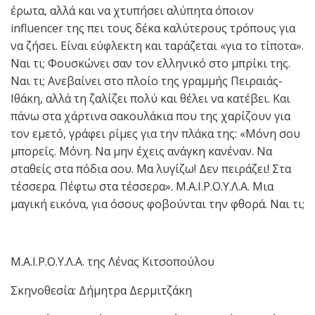
έρωτα, αλλά και να χτυπήσει αλύπητα όποιον
influencer της πει τους δέκα καλύτερους τρόπους για
να ζήσει. Είναι εύφλεκτη και ταράζεται «για το τίποτα».
Ναι τι; Φουσκώνει σαν τον ελληνικό στο μπρίκι της.
Ναι τι; Ανεβαίνει στο πλοίο της γραμμής Πειραιάς-
Ιθάκη, αλλά τη ζαλίζει πολύ και θέλει να κατέβει. Και
πάνω στα χάρτινα σακουλάκια που της χαρίζουν για
τον εμετό, γράφει ρίμες για την πλάκα της: «Μόνη σου
μπορείς. Μόνη. Να μην έχεις ανάγκη κανέναν. Να
σταθείς στα πόδια σου. Μα λυγίζω! Δεν πειράζει! Στα
τέσσερα. Πέφτω στα τέσσερα». Μ.Α.Ι.Ρ.Ο.Υ.Λ.Α. Μια
μαγική εικόνα, για όσους φοβούνται την φθορά. Ναι τι;
Μ.Α.Ι.Ρ.Ο.Υ.Λ.Α. της Λένας Κιτσοπούλου
Σκηνοθεσία: Δήμητρα Δερμιτζάκη