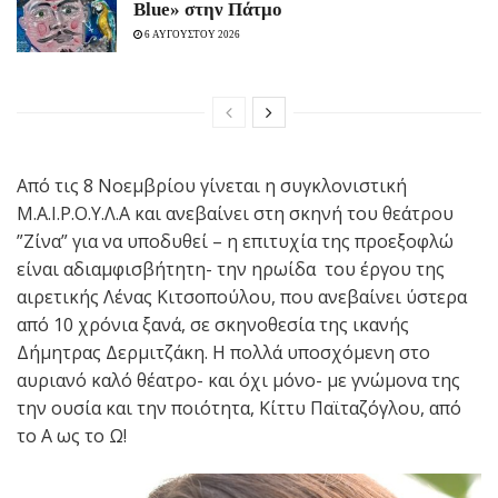
Blue» στην Πάτμο
6 ΑΥΓΟΥΣΤΟΥ 2026
Από τις 8 Νοεμβρίου γίνεται η συγκλονιστική
Μ.Α.Ι.Ρ.Ο.Υ.Λ.Α και ανεβαίνει στη σκηνή του θεάτρου
”Ζίνα” για να υποδυθεί – η επιτυχία της προεξοφλώ
είναι αδιαμφισβήτητη- την ηρωίδα του έργου της
αιρετικής Λένας Κιτσοπούλου, που ανεβαίνει ύστερα
από 10 χρόνια ξανά, σε σκηνοθεσία της ικανής
Δήμητρας Δερμιτζάκη. Η πολλά υποσχόμενη στο
αυριανό καλό θέατρο- και όχι μόνο- με γνώμονα της
την ουσία και την ποιότητα, Κίττυ Παϊταζόγλου, από
το Α ως το Ω!