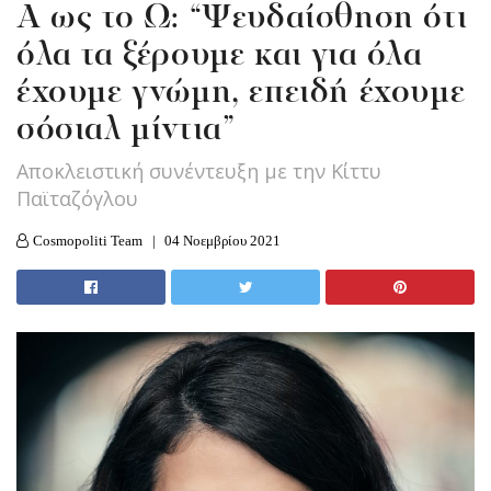
Α ως το Ω: “Ψευδαίσθηση ότι
όλα τα ξέρουμε και για όλα
έχουμε γνώμη, επειδή έχουμε
σόσιαλ μίντια”
Αποκλειστική συνέντευξη με την Κίττυ
Παϊταζόγλου
Cosmopoliti Team
04 Νοεμβρίου 2021