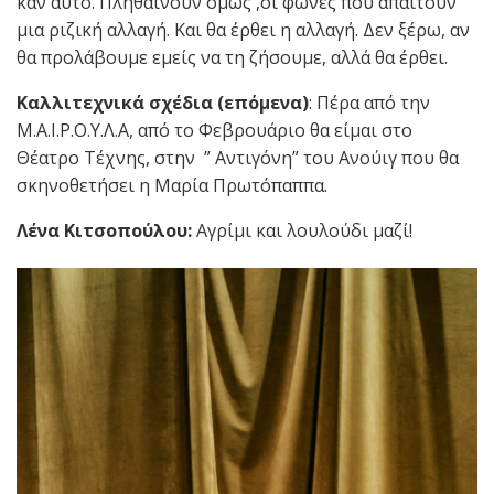
καν αυτό. Πληθαίνουν όμως ,οι φωνές που απαιτούν
μια ριζική αλλαγή. Και θα έρθει η αλλαγή. Δεν ξέρω, αν
θα προλάβουμε εμείς να τη ζήσουμε, αλλά θα έρθει.
Καλλιτεχνικά σχέδια (επόμενα)
: Πέρα από την
Μ.Α.Ι.Ρ.Ο.Υ.Λ.Α, από το Φεβρουάριο θα είμαι στο
Θέατρο Τέχνης, στην ” Αντιγόνη” του Ανούιγ που θα
σκηνοθετήσει η Μαρία Πρωτόπαππα.
Λένα Κιτσοπούλου:
Αγρίμι και λουλούδι μαζί!