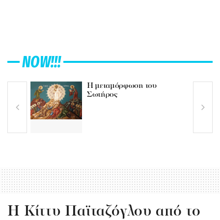
NOW!!!
Η μεταμόρφωση του
Σωτήρος
H Κίττυ Παϊταζόγλου από το