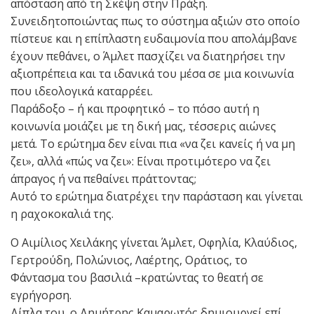
απόσταση από τη Σκέψη στην Πράξη.
Συνειδητοποιώντας πως το σύστημα αξιών στο οποίο
πίστευε και η επίπλαστη ευδαιμονία που απολάμβανε
έχουν πεθάνει, ο Άμλετ πασχίζει να διατηρήσει την
αξιοπρέπεια και τα ιδανικά του μέσα σε μια κοινωνία
που ιδεολογικά καταρρέει.
Παράδοξο – ή και προφητικό – το πόσο αυτή η
κοινωνία μοιάζει με τη δική μας, τέσσερις αιώνες
μετά. Το ερώτημα δεν είναι πια «να ζει κανείς ή να μη
ζει», αλλά «πώς να ζει»: Είναι προτιμότερο να ζει
άπραγος ή να πεθαίνει πράττοντας;
Αυτό το ερώτημα διατρέχει την παράσταση και γίνεται
η ραχοκοκαλιά της.
Ο Αιμίλιος Χειλάκης γίνεται Άμλετ, Οφηλία, Κλαύδιος,
Γερτρούδη, Πολώνιος, Λαέρτης, Οράτιος, το
Φάντασμα του βασιλιά –κρατώντας το θεατή σε
εγρήγορση.
Δίπλα του, ο Δημήτρης Καμαρωτός δημιουργεί επί