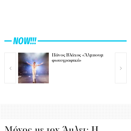
NOW!!!
Πάνος Βλάχος «Άλμπουμ
φωτογραφικά»
Μόνος με τον Άμλετ: Η