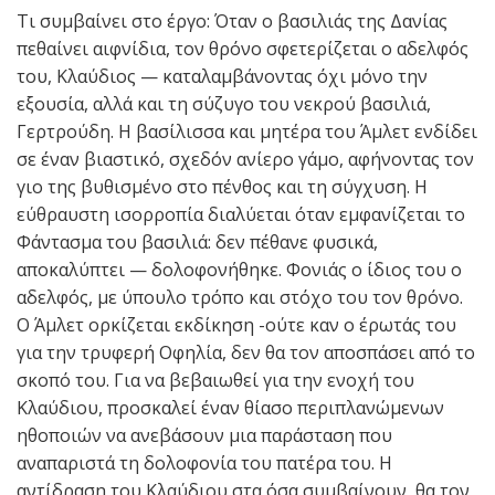
Τι συμβαίνει στο έργο: Όταν ο βασιλιάς της Δανίας
πεθαίνει αιφνίδια, τον θρόνο σφετερίζεται ο αδελφός
του, Κλαύδιος — καταλαμβάνοντας όχι μόνο την
εξουσία, αλλά και τη σύζυγο του νεκρού βασιλιά,
Γερτρούδη. Η βασίλισσα και μητέρα του Άμλετ ενδίδει
σε έναν βιαστικό, σχεδόν ανίερο γάμο, αφήνοντας τον
γιο της βυθισμένο στο πένθος και τη σύγχυση. Η
εύθραυστη ισορροπία διαλύεται όταν εμφανίζεται το
Φάντασμα του βασιλιά: δεν πέθανε φυσικά,
αποκαλύπτει — δολοφονήθηκε. Φονιάς ο ίδιος του ο
αδελφός, με ύπουλο τρόπο και στόχο του τον θρόνο.
Ο Άμλετ ορκίζεται εκδίκηση -ούτε καν ο έρωτάς του
για την τρυφερή Οφηλία, δεν θα τον αποσπάσει από το
σκοπό του. Για να βεβαιωθεί για την ενοχή του
Κλαύδιου, προσκαλεί έναν θίασο περιπλανώμενων
ηθοποιών να ανεβάσουν μια παράσταση που
αναπαριστά τη δολοφονία του πατέρα του. Η
αντίδραση του Κλαύδιου στα όσα συμβαίνουν, θα τον