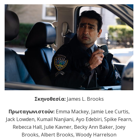
Σκηνοθεσία:
James L
.
Brooks
Πρωταγωνιστούν:
Emma Mackey
,
Jamie Lee Curtis
,
Jack Lowden
,
Kumail Nanjiani
,
Ayo Edebiri
,
Spike Fearn
,
Rebecca Hall
,
Julie Kavner
,
Becky Ann Baker
,
Joey
Brooks
,
Albert Brooks
,
Woody Harrelson