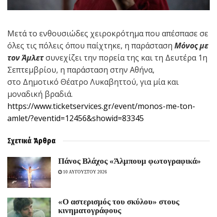
Μετά το ενθουσιώδες χειροκρότημα που απέσπασε σε
όλες τις πόλεις όπου παίχτηκε, η παράσταση
Μόνος με
τον Άμλετ
συνεχίζει την πορεία της και τη Δευτέρα 1η
Σεπτεμβρίου, η παράσταση στην Αθήνα,
στο Δημοτικό Θέατρο Λυκαβηττού, για μία και
μοναδική βραδιά.
https://www.ticketservices.gr/event/monos-me-ton-
amlet/?eventid=12456&showid=83345
Σχετικά
Άρθρα
Πάνος Βλάχος «Άλμπουμ φωτογραφικά»
10 ΑΥΓΟΥΣΤΟΥ 2026
«Ο αστερισμός του σκύλου» στους
κινηματογράφους