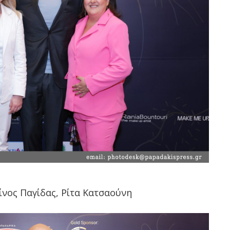
νος Παγίδας, Ρίτα Κατσαούνη