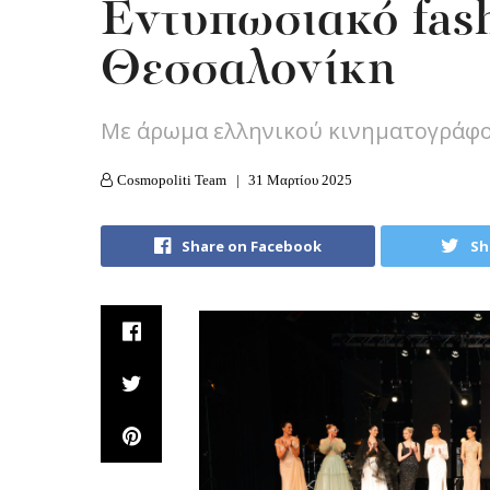
Εντυπωσιακό fas
Θεσσαλονίκη
Με άρωμα ελληνικού κινηματογράφ
Cosmopoliti Team
31 Μαρτίου 2025
Share on Facebook
Sh