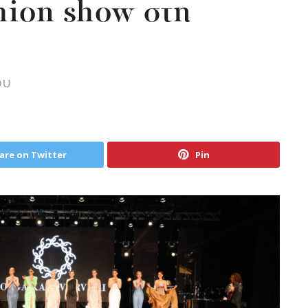
hion show στη
ου
are on Twitter
Pin