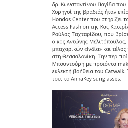
δρ. Κωνσταντίνου Παγίδα που 
Χορηγοί της βραδιάς ήταν επίσ
Hondos Center που στηρίζει τ
Access Fashion της Κας Κατερί
Ρούλας Ταχταρίδου, που βρίσκ
ο κος Αντώνης Μελιτόπουλος,
μπαχαρικών «Ινδία» και τέλος
στη Θεσσαλονίκη. Την περιποί
Μπουντούρη με προϊόντα make 
εκλεκτή βοήθεια του Catwalk.
του, το AnnaKey sunglasses.