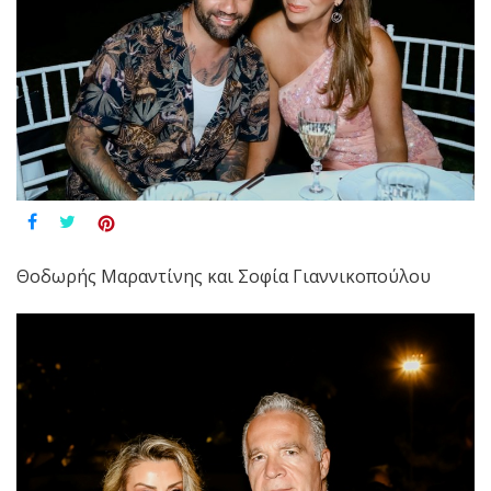
Θοδωρής Μαραντίνης και Σοφία Γιαννικοπούλου