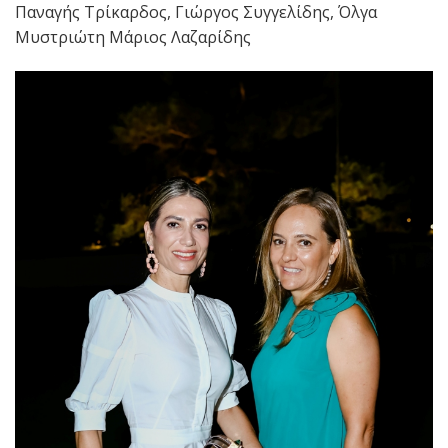
Παναγής Τρίκαρδος, Γιώργος Συγγελίδης, Όλγα
Μυστριώτη Μάριος Λαζαρίδης