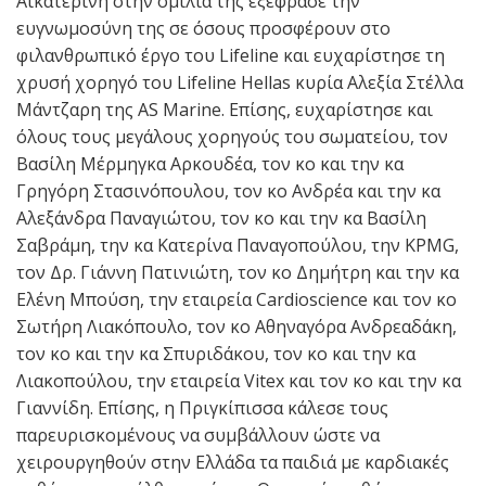
Αικατερίνη στην ομιλία της εξέφρασε την
ευγνωμοσύνη της σε όσους προσφέρουν στο
φιλανθρωπικό έργο του Lifeline και ευχαρίστησε τη
χρυσή χορηγό του Lifeline Hellas κυρία Αλεξία Στέλλα
Μάντζαρη της AS Marine. Επίσης, ευχαρίστησε και
όλους τους μεγάλους χορηγούς του σωματείου, τον
Βασίλη Μέρμηγκα Αρκουδέα, τον κο και την κα
Γρηγόρη Στασινόπουλου, τον κο Ανδρέα και την κα
Αλεξάνδρα Παναγιώτου, τον κο και την κα Βασίλη
Σαβράμη, την κα Κατερίνα Παναγοπούλου, την KPMG,
τον Δρ. Γιάννη Πατινιώτη, τον κο Δημήτρη και την κα
Ελένη Μπούση, την εταιρεία Cardioscience και τον κο
Σωτήρη Λιακόπουλο, τον κο Αθηναγόρα Ανδρεαδάκη,
τον κο και την κα Σπυριδάκου, τον κο και την κα
Λιακοπούλου, την εταιρεία Vitex και τον κο και την κα
Γιαννίδη. Επίσης, η Πριγκίπισσα κάλεσε τους
παρευρισκομένους να συμβάλλουν ώστε να
χειρουργηθούν στην Ελλάδα τα παιδιά με καρδιακές