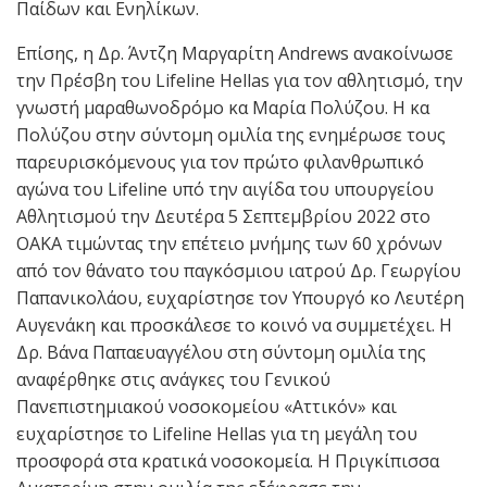
Παίδων και Ενηλίκων.
Επίσης, η Δρ. Άντζη Μαργαρίτη Andrews ανακοίνωσε
την Πρέσβη του Lifeline Hellas για τον αθλητισμό, την
γνωστή μαραθωνοδρόμο κα Μαρία Πολύζου. Η κα
Πολύζου στην σύντομη ομιλία της ενημέρωσε τους
παρευρισκόμενους για τον πρώτο φιλανθρωπικό
αγώνα του Lifeline υπό την αιγίδα του υπουργείου
Αθλητισμού την Δευτέρα 5 Σεπτεμβρίου 2022 στο
ΟΑΚΑ τιμώντας την επέτειο μνήμης των 60 χρόνων
από τον θάνατο του παγκόσμιου ιατρού Δρ. Γεωργίου
Παπανικολάου, ευχαρίστησε τον Υπουργό κο Λευτέρη
Αυγενάκη και προσκάλεσε το κοινό να συμμετέχει. Η
Δρ. Βάνα Παπαευαγγέλου στη σύντομη ομιλία της
αναφέρθηκε στις ανάγκες του Γενικού
Πανεπιστημιακού νοσοκομείου «Αττικόν» και
ευχαρίστησε το Lifeline Hellas για τη μεγάλη του
προσφορά στα κρατικά νοσοκομεία. Η Πριγκίπισσα