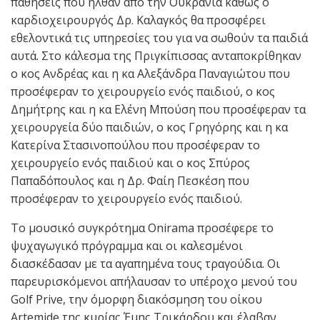
παθήσεις που ήλθαν από την Ουκρανία καθώς ο
καρδιοχειρουργός Δρ. Καλαγκός θα προσφέρει
εθελοντικά τις υπηρεσίες του για να σωθούν τα παιδιά
αυτά. Στο κάλεσμα της Πριγκίπισσας ανταποκρίθηκαν
ο κος Ανδρέας και η κα Αλεξάνδρα Παναγιώτου που
προσέφεραν το χειρουργείο ενός παιδιού, ο κος
Δημήτρης και η κα Ελένη Μπούση που προσέφεραν τα
χειρουργεία δύο παιδιών, ο κος Γρηγόρης και η κα
Κατερίνα Στασινοπούλου που προσέφεραν το
χειρουργείο ενός παιδιού και ο κος Σπύρος
Παπαδόπουλος και η Δρ. Φαίη Πεσκέση που
προσέφεραν το χειρουργείο ενός παιδιού.
Το μουσικό συγκρότημα Onirama προσέφερε το
ψυχαγωγικό πρόγραμμα και οι καλεσμένοι
διασκέδασαν με τα αγαπημένα τους τραγούδια. Οι
παρευρισκόμενοι απήλαυσαν το υπέροχο μενού του
Golf Prive, την όμορφη διακόσμηση του οίκου
Artemide της κυρίας Έμης Τρικάρδου και έλαβαν