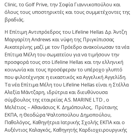
Clinic, το Golf Prive, την Σοφία Γιαννικοπούλου και
όλους τους υποστηρικτές και τους συμμετέχοντες της
βραδιάς.
Η Επίτιμη Αντιπρόεδρος του Lifeline Hellas Δρ. Άντζη
Μαργαρίτη Andrews και νύφη της Πριγκίπισσας
Αικατερίνης μαζί με τον Πρόεδρο ανακοίνωσαν τα νέα
Επίτιμα Μέλη του σωματείου για να τιμήσουν την
προσφορά τους στο Lifeline Hellas και την ελληνική
κοινωνία και τους προσέφεραν το υπέροχο γλυπτό
που φιλοτέχνησε η εικαστικός κα Αγγελική Αγγελίδη.
Τα νέα Επίτιμα Μέλη του Lifeline Hellas είναι η Στέλλα
Αλεξία Μάντζαρη, ιδρύτρια και διευθύνουσα
σύμβουλος της εταιρείας A.S. MARINE LTD , ο
Μελέτιος – Αθανάσιος Κ. Δημόπουλος, Πρύτανης
ΕΚΠΑ, η Θεοδώρα Ψαλτοπούλου Δημοπούλου,
Παθολόγος, Καθηγήτρια Ιατρικής Σχολής ΕΚΠΑ και ο
Αυξέντιος Καλαγκός, Καθηγητής Καρδιοχειρουργικής