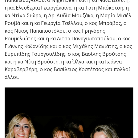
Παπαπευαγγέλου, ο Nigel Dean και η κα Νανά Βενέτη,
η κα Ελευθερία Γεωργάκαινα, η κα Τάτη Μπόκοτση, η
κα Ντίνα Σιώρα, η Δρ. Λυδία Μουζάκα, η Μαρία Μισέλ
Ρουβά και η κα Γεωργία Τσέλλου, o κος Μπράβος, ο
κος Νίκος Παπαποστόλου, ο κος Γρηγόρης
Ρουμελιώτης και η κα Λίτσα Παναγιωτοπούλου, ο κος
Γιάννης Καζανίδης και ο κος Μιχάλης Μανιάτης, ο κος
Ευρυπίδης Γουργουλίδης, ο κος Βασίλης Βρούτσης
και η κα Νίκη Βρούστη, η κα Όλγα και η κα Ιωάννα
Καραβερβέρη, ο κος Βασίλειος Κοστέτσος και πολλοί
άλλοι.