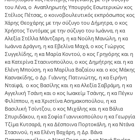
του Λένα, ο Αναπληρωτής Υπουργός Εσωτερικών κος
Στέλιος Πέτσας, ο κοινοβουλευτικός εκπρόσωπος κος
Χάρης Θεοχάρης με την σύζυγο του Δήμητρα, ο κος
Χρήστος Τεντόμας με την σύζυγο του Ιωάννα, η κα
Αλεξία Στέλλα Μάντζαρη, η κα Νούλη Μανώλη, η κα
Ιωάννα Δράγνη, η κα Εβελίνα Μαχά, ο κος Γιώργος
Συγγελίδης, η κα Μαρία Κοντού, ο κος Γρηγόρης και η
κα Κατερίνα Στασινοπούλου, ο κος Δημήτρης και η κα
Ελένη Μπούση, η κα Μαρίλια Βαζαίου και ο κος Μάκης
Κασνακίδης, ο Δρ. Γιάννης Πατινιώτης, η κα Ειρήνη
Νταϊφά, ο κος Βασίλης και η κα Αλεξία Σαβράμη, η κα
Αγγελική Τσάνη και ο κος Ιωακείμ Τσάνης, η κα Πέγκυ
Φιλίππου, η κα Χριστίνα Ασημακοπούλου, η κα
Βασιλική Τσίντζου, ο κος Μιχάλης και η κα Βάλια
Σπυριδάκου, η κα Σοφία Γιαννικοπούλου η κα Γεωργία
Τζίμα Κυτσαρά, η κα Δέσποινα Πορτοκάλη, η κα Ντάνα
Στασινού, η κα Ελένη Βαχάρη, η Δρ. Βάνα