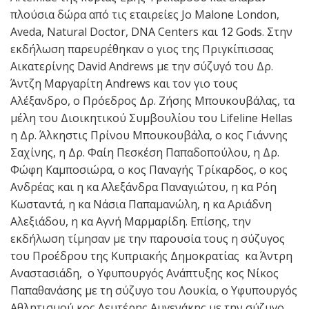
πλούσια δώρα από τις εταιρείες Jo Malone London,
Aveda, Natural Doctor, DNA Centers και 12 Gods. Στην
εκδήλωση παρευρέθηκαν ο γιος της Πριγκίπισσας
Αικατερίνης David Andrews με την σύζυγό του Δρ.
Άντζη Μαργαρίτη Andrews και τον γιο τους
Αλέξανδρο, ο Πρόεδρος Δρ. Ζήσης Μπουκουβάλας, τα
μέλη του Διοικητικού Συμβουλίου του Lifeline Hellas
η Δρ. Άλκηστις Πρίνου Μπουκουβάλα, ο κος Γιάννης
Σαχίνης, η Δρ. Φαίη Πεσκέση Παπαδοπούλου, η Δρ.
Φώφη Καμποσιώρα, ο κος Παναγής Τρίκαρδος, ο κος
Ανδρέας και η κα Αλεξάνδρα Παναγιώτου, η κα Ρόη
Κωσταντά, η κα Νάσια Παπαμανώλη, η κα Αριάδνη
Αλεξιάδου, η κα Αγνή Μαρμαρίδη. Επίσης, την
εκδήλωση τίμησαν με την παρουσία τους η σύζυγος
του Προέδρου της Κυπριακής Δημοκρατίας κα Άντρη
Αναστασιάδη, ο Υφυπουργός Ανάπτυξης κος Νίκος
Παπαθανάσης με τη σύζυγο του Λουκία, ο Υφυπουργός
Αθλητισμού κος Λευτέρης Αυγενάκης με την σύζυγο