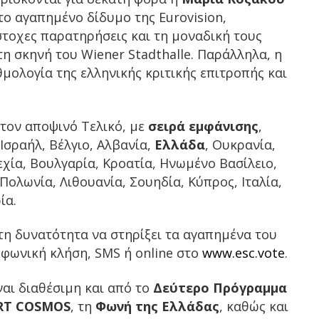
 το αγαπημένο δίδυμο της Eurovision,
τοχες παρατηρήσεις και τη μοναδική τους
η σκηνή του Wiener Stadthalle. Παράλληλα, η
μολογία της ελληνικής κριτικής επιτροπής και
τον αποψινό Τελικό, με
σειρά εμφάνισης
,
, Ισραήλ, Βέλγιο, Αλβανία,
Ελλάδα
, Ουκρανία,
εχία, Βουλγαρία, Κροατία, Ηνωμένο Βασίλειο,
Πολωνία, Λιθουανία, Σουηδία, Κύπρος, Ιταλία,
ία.
 τη δυνατότητα να στηρίξει τα αγαπημένα του
φωνική κλήση, SMS ή online στο
www.esc.vote
.
ναι διαθέσιμη και από το
Δεύτερο Πρόγραμμα
RT COSMOS
, τη
Φωνή της Ελλάδας
, καθώς και