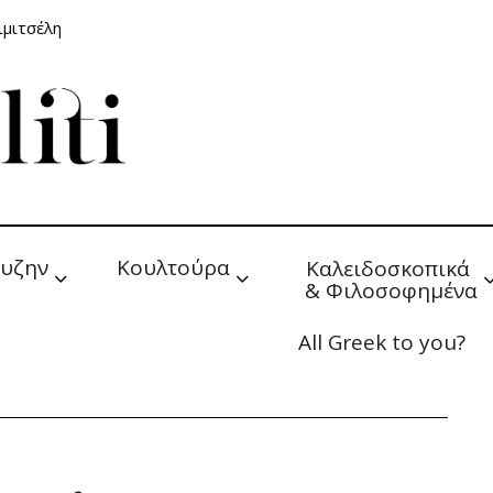
ιμιτσέλη
υζην
Κουλτούρα
Καλειδοσκοπικά 
& Φιλοσοφημένα
All Greek to you?