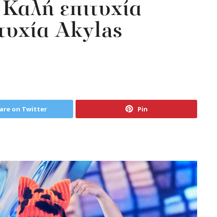
 Καλή επιτυχία
τυχία Αkylas
are on Twitter
Pin