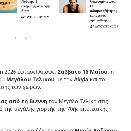
Νούμερο 1
Οικονομόπουλος:
εφαρμογή στο App
Ο
Store
αδιαμφισβήτητος
εμπορικός
7 ΑΥΓΟΥΣΤΟΥ 2026
πρωταθλητής
7 ΑΥΓΟΥΣΤΟΥ 2026
on 2026 έφτασε! Απόψε,
Σάββατο 16 Μαΐου
, η
του
Μεγάλου Τελικού
με τον
Akyla
και το
ισης των χωρών.
ας από τη Βιέννη
τον Μεγάλο Τελικό στις
ό της μεγάλης γιορτής της 70ής επετειακής
ρίσκονται για δέκατη φορά η
Μαρία Κοζάκου