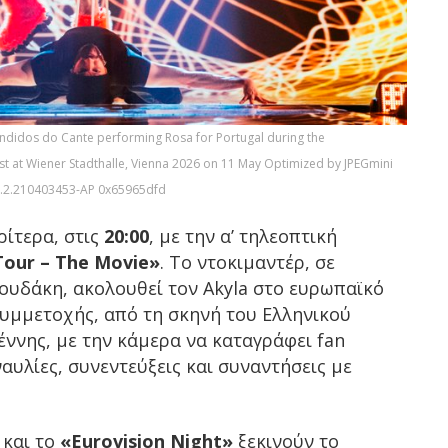
andidos do Cante performing Rosa for Portugal during the
est at Wiener Stadthalle, Vienna 2026 on 11 May Optimized by JPEGmini
8.2.210403453-AP 0x65965dfd
ρίτερα, στις
20:00
, με την α’ τηλεοπτική
our – The Movie»
. Το ντοκιμαντέρ, σε
ουδάκη, ακολουθεί τον Akyla στο ευρωπαϊκό
 συμμετοχής, από τη σκηνή του Ελληνικού
έννης, με την κάμερα να καταγράφει fan
ναυλίες, συνεντεύξεις και συναντήσεις με
 και το
«Eurovision Night»
ξεκινούν το