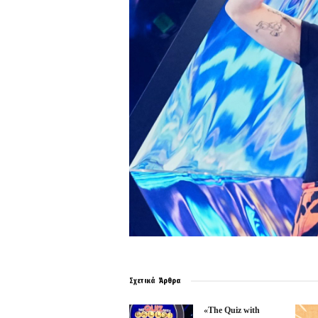
Σχετικά
Άρθρα
«The Quiz with