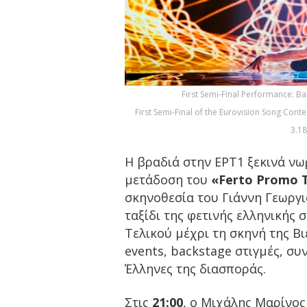
First Semi-Final Performance: B
First Semi-Final of the Eurovision Song Cont
3.1
Η βραδιά στην ΕΡΤ1 ξεκινά νω
μετάδοση του
«Ferto Promo T
σκηνοθεσία του Γιάννη Γεωργι
ταξίδι της φετινής ελληνικής
Τελικού μέχρι τη σκηνή της Βι
events, backstage στιγμές, συ
Έλληνες της διασποράς.
Στις
21:00
, ο Μιχάλης Μαρίνος