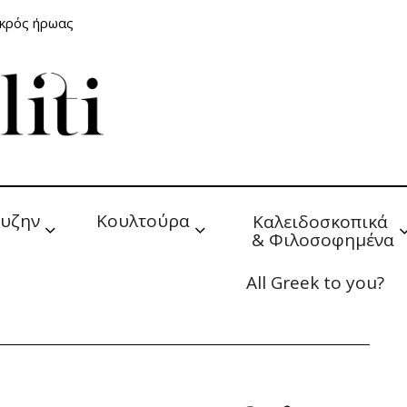
ικρός ήρωας
υζην
Κουλτούρα
Καλειδοσκοπικά 
& Φιλοσοφημένα
All Greek to you?