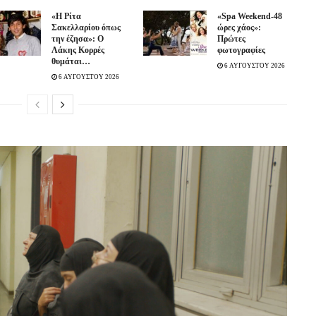
«Η Ρίτα
«Spa Weekend-48
Σακελλαρίου όπως
ώρες χάος»:
την έζησα»: Ο
Πρώτες
Λάκης Κορρές
φωτογραφίες
θυμάται…
6 ΑΥΓΟΥΣΤΟΥ 2026
6 ΑΥΓΟΥΣΤΟΥ 2026