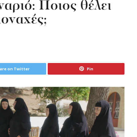
αριό: Ποιος θέλει
μοναχές;
are on Twitter
Pin