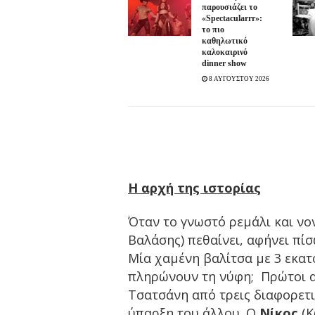
παρουσιάζει το
«Spectacularrr»:
το πιο
καθηλωτικό
καλοκαιρινό
dinner show
8 ΑΥΓΟΥΣΤΟΥ 2026
Η αρχή της ιστορίας
Όταν το γνωστό ρεμάλι και νο
Βαλάσης) πεθαίνει, αφήνει πί
Μία χαμένη βαλίτσα με 3 εκατ
πληρώνουν τη νύφη; Πρώτοι απ
Τσατσάνη από τρεις διαφορετι
ύπαρξη του άλλου. Ο
Νίκος
(Κ