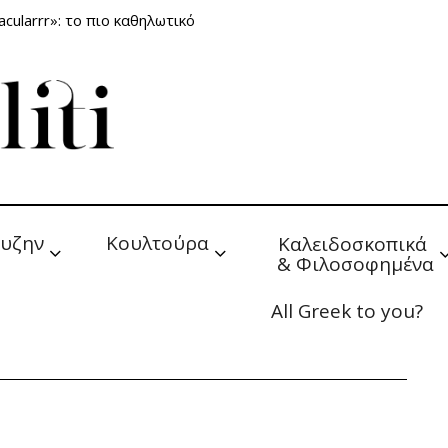
cularrr»: το πιο καθηλωτικό
υζην
Κουλτούρα
Καλειδοσκοπικά 
& Φιλοσοφημένα
All Greek to you?