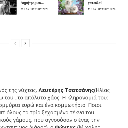
Δημήτρη μου…
γατούλα!
8 ΑΥΓΟΥΣΤΟΥ 2026
8 ΑΥΓΟΥΣΤΟΥ 2026
νός της νύχτας,
Λευτέρης Τσατσάνης
(Ηλίας
σω του…το απόλυτο χάος. Η κληρονομιά του;
ομμύρια ευρώ και ένα κομμωτήριο. Ποιοι
’ όλους τα τρία ξεχασμένα τέκνα του
κούς γάμους, που αγνοούσαν ο ένας την
ωνταντίνος Λιάρος), ο
Φώντας
(Μιχάλης