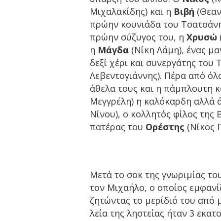
Μιχαλακίδης) και η
Βιβή
(Θεαν
πρώην κουνιάδα του Τσατσάν
πρώην σύζυγος του, η
Χρυσώ
η
Μάγδα
(Νίκη Λάμη), ένας μα
δεξί χέρι και συνεργάτης του
Λεβεντογιάννης). Πέρα από ό
άθελα τους και η πάμπλουτη κ
Μεγγρέλη) η καλόκαρδη αλλά 
Νίνου), ο κολλητός φίλος της 
πατέρας του
Ορέστης
(Νίκος 
Μετά το σοκ της γνωριμίας το
τον Μιχαήλο, ο οποίος εμφανίζ
ζητώντας το μερίδιό του από μ
λεία της ληστείας ήταν 3 εκα