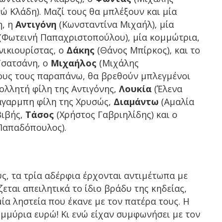
ώ Κλάδη). Μαζί τους θα μπλέξουν και μία
η, η
Αντιγόνη
(Κωνσταντίνα Μιχαήλ), μία
(Φωτεινή Παπαχριστοπούλου), μία κομμώτρια,
νικιουρίστας, ο
Δάκης
(Θάνος Μπίρκος), και το
 Τσατσάνη, ο
Μιχαήλος
(Μιχάλης
λους τους παραπάνω, θα βρεθούν μπλεγμένοι
ολλητή φίλη της Αντιγόνης,
Λουκία
(Έλενα
άγαρμπη φίλη της Χρυσώς,
Διαμάντω
(Αμαλία
Βιβής,
Τάσος
(Χρήστος Γαβριηλίδης) και ο
Παπαδόπουλος).
υς, τα τρία αδέρφια έρχονται αντιμέτωπα με
εται απειλητικά το ίδιο βράδυ της κηδείας,
ία ληστεία που έκανε με τον πατέρα τους. Η
τομμύρια ευρώ! Κι ενώ είχαν συμφωνήσει με τον