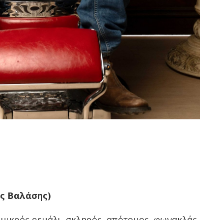
ς Βαλάσης)
ό μικρός ρεμάλι, σκληρός, απότομος, φωνακλάς,